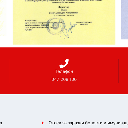
Телефон
047 208 100
а
Отсек за заразни болести и имунизац