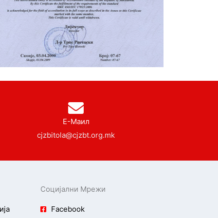
Е-Маил
cjzbitola@cjzbt.org.mk
Социјални Мрежи
ија
Facebook