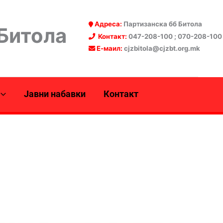
Адреса:
Партизанска бб Битола
 Битола
Контакт:
047-208-100 ; 070-208-100
Е-маил:
cjzbitola@cjzbt.org.mk
Јавни набавки
Контакт