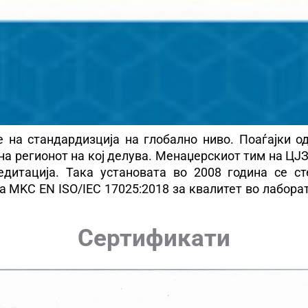
е на стандардизција на глобално ниво. Поаѓајки о
на регионот на кој делува. Менаџерскиот тим на ЦЈ
едитација. Така установата во 2008 година се ст
а MKC EN ISO/IEC 17025:2018 за квалитет во лаборат
Сертификати