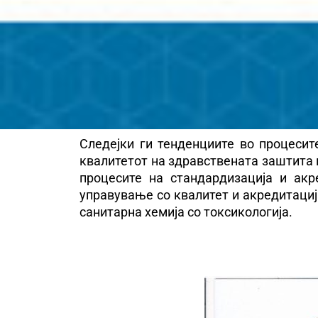
Следејки ги тенденциите во процесит
квалитетот на здравствената заштита 
процесите на стандардизација и акр
управување со квалитет и акредитациј
санитарна хемија со токсикологија.