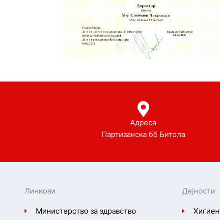
Адреса
Партизанска бб Битола
Линкови
Дејности
Министерство за здравство
Хигиен