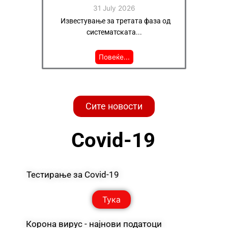
31 July 2026
ОТ И
Известување за третата фаза од
СВ
систематската...
Повеќе...
Сите новости
Covid-19
Тестирање за Covid-19
Тука
Корона вирус - најнови податоци