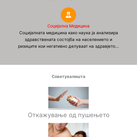
Социјална Медицина
Социјалната медицина како наука ја анализира
здравствената состојба на населението и
ризиците кои негативно делуваат на здравјето...
Советувалишта
Откажување од пушењето