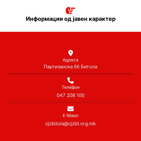
Информации од јавен карактер
Адреса
Партизанска бб Битола
Телефон
047 208 100
Е-Маил
cjzbitola@cjzbt.org.mk