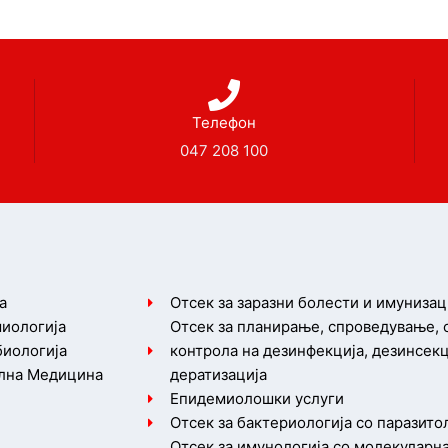
Телефон
047 208 100
а
Отсек за заразни болести и имунизац
иологија
Отсек за планирање, спроведување,
иологија
контрола на дезинфекција, дезинсекц
лна Медицина
дератизација
Епидемиолошки услуги
Отсек за бактериологија со паразито
Отсек за имунологија со молекуларн