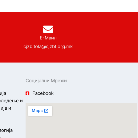
Е-Маил
cjzbitola@cjzbt.org.mk
Социјални Мрежи
ија
Facebook
 следење и
ија и
логија
а