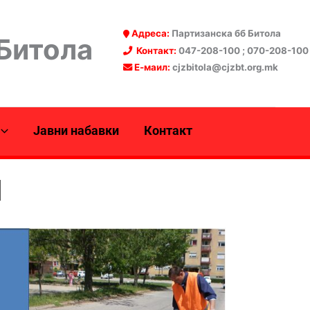
Адреса:
Партизанска бб Битола
 Битола
Контакт:
047-208-100 ; 070-208-100
Е-маил:
cjzbitola@cjzbt.org.mk
Јавни набавки
Контакт
И