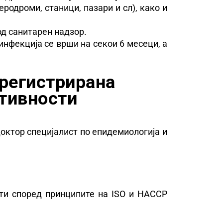
еродроми, станици, пазари и сл), како и
од санитарен надзор.
нфекција се врши на секои 6 месеци, а
 регистрирана
тивности
октор специјалист по епидемиологија и
ти според принципите на ISO и HACCP