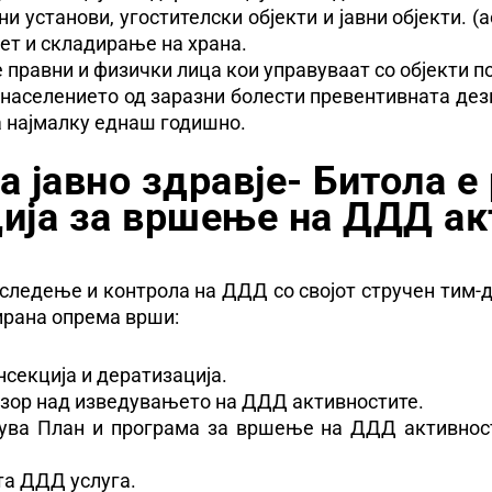
 установи, угостителски објекти и јавни објекти. (а
мет и складирање на храна.
 правни и физички лица кои управуваат со објекти п
 населението од заразни болести превентивната дези
а најмалку еднаш годишно.
а јавно здравје- Битола e
ција за вршење на ДДД ак
следење и контрола на ДДД со својот стручен тим-д
ирана опрема врши:
секција и дератизација.
дзор над изведувањето на ДДД активностите.
вува План и програма за вршење на ДДД активнос
та ДДД услуга.