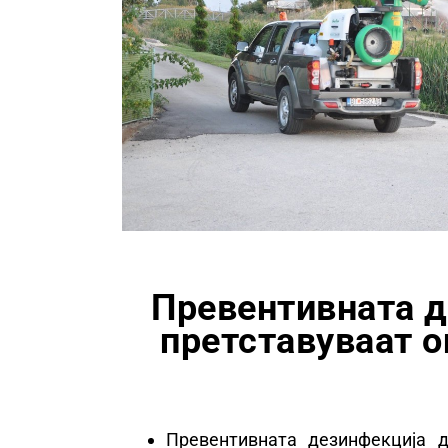
Превентивната д
претставуваат о
Превентивната дезинфекција д