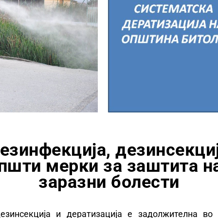
езинфекција, дезинсекциј
пшти мерки за заштита н
заразни болести
езинсекција и дератизација е задолжителна во 