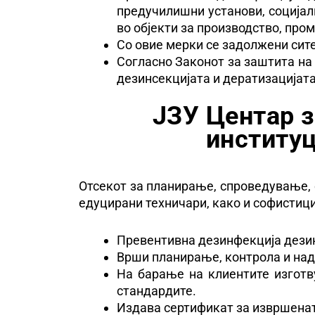
предучилишни установи, социјални
во објекти за производство, про
Со овие мерки се задолжени сите
Согласно Законот за заштита на
дезинсекцијата и дератизацијат
ЈЗУ Центар з
институ
Отсекот за планирање, спроведување, 
едуцирани техничари, како и софистиц
Превентивна дезинфекција дезин
Врши планирање, контрола и на
На барање на клиентите изгот
стандардите.
Издава сертификат за извршена