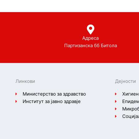
Адреса
Партизанска бб Битола
Линкови
Дејности
Министерство за здравство
Хигиен
Институт за јавно здравје
Епидем
Микроб
Соција