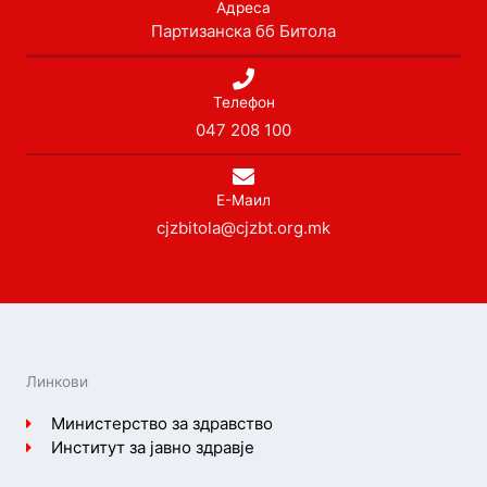
Адреса
Партизанска бб Битола
Телефон
047 208 100
Е-Маил
cjzbitola@cjzbt.org.mk
Линкови
Министерство за здравство
Институт за јавно здравје