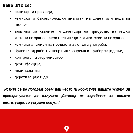
како што се:
санитарни прегледи,
хемиски и бактериолошки анализи на храна или вода за
пиење,
анализи за квалитет и детекција на присуство на тешки
метали во храна, накои пестициди и микотоксини во храна,
хемиски анализи на предмети за општа употреба,
брисеви од работни површини, опрема и прибор за јадење,
контролa на стерилизатор,
дезинфекција,
дезинсекција,
дератизација и др.
“истите се во поголем обем или често ги користите нашите услуги, Ви
препорачуваме да склучите Договор за соработка со нашата
институција, со утврден попуст.”