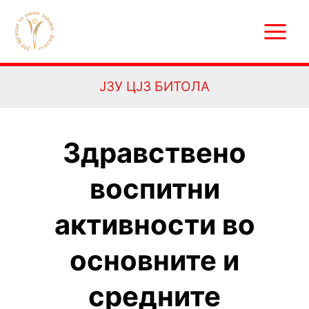
Skip
Main
to
Menu
content
ЈЗУ ЦЈЗ БИТОЛА
Здравствено
воспитни
активности во
основните и
средните