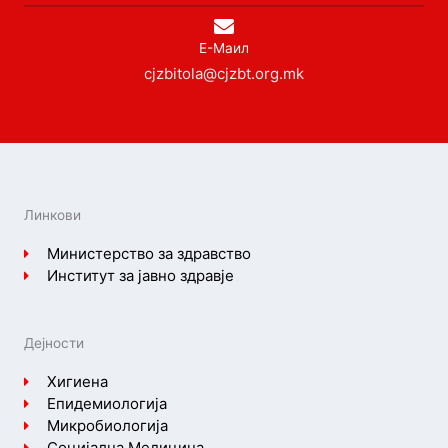
Е-Маил
cjzbitola@cjzbt.org.mk
Линкови
Министерство за здравство
Институт за јавно здравје
Дејности
Хигиена
Епидемиологија
Микробиологија
Социјална Медицина