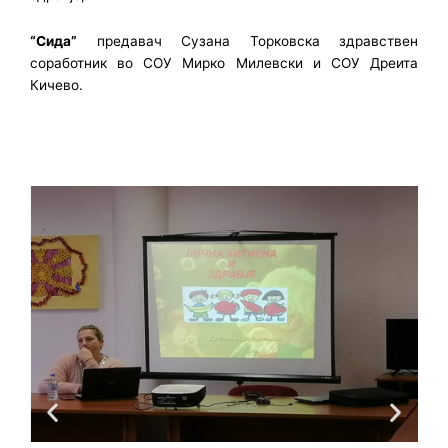
“Сида”
предавач Сузана Торковска здравствен
соработник во СОУ Мирко Милевски и СОУ Дреита
Кичево.