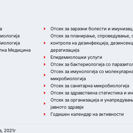
а
Отсек за заразни болести и имунизац
иологија
Отсек за планирање, спроведување,
иологија
контрола на дезинфекција, дезинсекц
лна Медицина
дератизација
Епидемиолошки услуги
Отсек за бактериологија со паразито
Отсек за имунологија со молекуларн
микробиологија
Отсек за санитарна микробиологија
Отсек за здравствена статистика и 
Отсек за организација и унапредувањ
јавното здравје
Годишен календар на активности
а, 2021г