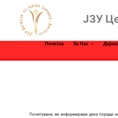
Skip
to
ЈЗУ Це
content
Почетна
За Нас
Дејно
Почитувани, ве информираме дека поради не