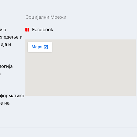
Социјални Мрежи
ија
Facebook
 следење и
ија и
логија
а
информатика
е на