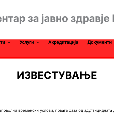
нтар за јавно здравје
сти
Услуги
Акредитација
Документи
ИЗВЕСТУВАЊЕ
поволни временски услови, првата фаза од адултицидната