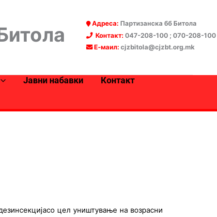
Адреса:
Партизанска бб Битола
 Битола
Контакт:
047-208-100 ; 070-208-100
Е-маил:
cjzbitola@cjzbt.org.mk
Јавни набавки
Контакт
 дезинсекцијасо цел уништување на возрасни