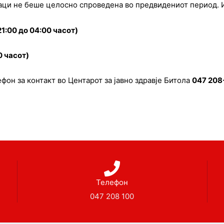
аци не беше целосно спроведена во предвидениот период. И
1:00 до 04:00 часот)
0 часот)
он за контакт во Центарот за јавно здравје Битола
047 208
Телефон
047 208 100