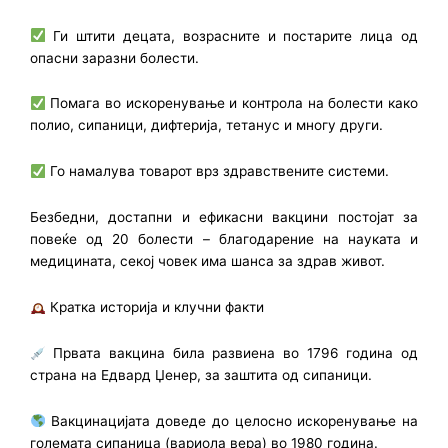
Ги штити децата, возрасните и постарите лица од
опасни заразни болести.
Помага во искоренување и контрола на болести како
полио, сипаници, дифтерија, тетанус и многу други.
Го намалува товарот врз здравствените системи.
Безбедни, достапни и ефикасни вакцини постојат за
повеќе од 20 болести – благодарение на науката и
медицината, секој човек има шанса за здрав живот.
Кратка историја и клучни факти
Првата вакцина била развиена во 1796 година од
страна на Едвард Џенер, за заштита од сипаници.
Вакцинацијата доведе до целосно искоренување на
големата сипаница (вариола вера) во 1980 година.