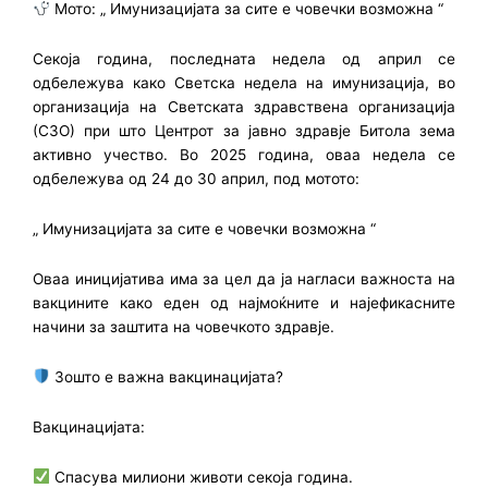
Мото: „ Имунизацијата за сите е човечки возможна “
Секоја година, последната недела од април се
одбележува како Светска недела на имунизација, во
организација на Светската здравствена организација
(СЗО) при што Центрот за јавно здравје Битола зема
активно учество. Во 2025 година, оваа недела се
одбележува од 24 до 30 април, под мотото:
„ Имунизацијата за сите е човечки возможна “
Оваа иницијатива има за цел да ја нагласи важноста на
вакцините како еден од најмоќните и најефикасните
начини за заштита на човечкото здравје.
Зошто е важна вакцинацијата?
Вакцинацијата:
Спаcува милиони животи секоја година.