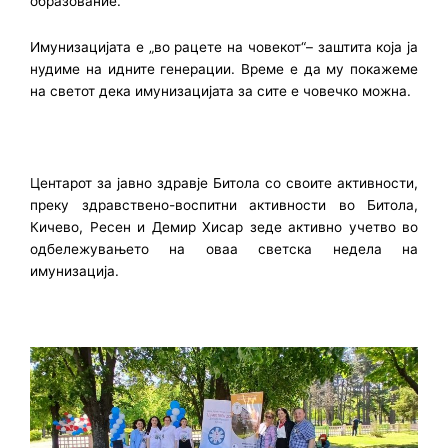
образование.
Имунизацијата е „во рацете на човекот“– заштита која ја
нудиме на идните генерации. Време е да му покажеме
на светот дека имунизацијата за сите е човечко можна.
Центарот за јавно здравје Битола со своите активности,
преку здравствено-воспитни активности во Битола,
Кичево, Ресен и Демир Хисар зеде активно учетво во
одбележувањето на оваа светска недела на
имунизација.