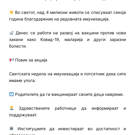
Во светот, над 4 милиони животи се спасуваат секоја
година благодарение на редовната имунизација.
Денес се работи на развој на вакцини против нови
закани како Ковид-19, маларија и други заразни
болести.
Повик за акција
Светската недела на имунизација е потсетник дека сите
имаме улога:
Родителите да ги вакцинираат своите деца навреме.
Здравствените работници да информираат и
поддржуваат.
Институциите да инвестираат во достапност и