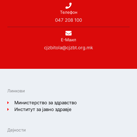
Телефон
047 208 100
Е-Маил
cjzbitola@cjzbt.org.mk
Линкови
Министерство за здравство
Институт за јавно здравје
Дејности