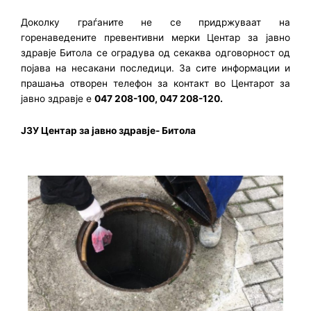
Доколку граѓаните не се придржуваат на
горенаведените превентивни мерки Центар за јавно
здравје Битола се оградува од секаква одговорност од
појава на несакани последици. За сите информации и
прашања отворен телефон за контакт во Центарот за
јавно здравје е
047 208-100, 047 208-120.
ЈЗУ Центар за јавно здравје- Битолa