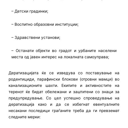
– Детски градинки;
– Воспитно образовни институции;
– Здравствени установи;
– Останати објекти во градот и урбаните населени
места од јавен интерес на локалната самоуправа;
Дератизацијата ќе се изведува со поставување на
родентициди, парафински блокови (отровни мамци) во
канализационите шахти. Екипите и активностите на
теренот ќе бидат обележани и заштитени со знаци за
предупредување. Со цел успешно спроведување на
дератизација како и да се избегнат евентуалните
несакани последици граѓаните треба да ги превземат
следните мерки: