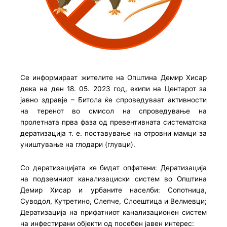
Се информираат жителите на Општина Демир Хисар
дека на ден 18. 05. 2023 год, екипи на Центарот за
јавно здравје – Битола ќе спроведуваат активности
на теренот во
смисол на спроведување на
пролетната прва фаза од превентивната систематска
дератизација т. е. поставување на отровни мамци за
уништување на глодари (глувци).
Со дератизацијата ке бидат опфатени: Дератизација
на подземниот канализациски систем во Општина
Демир Хисар и урбаните населби: Сопотница,
Суводол, Кутретино, Слепче, Слоештица и Велмевци;
Дератизација на прифатниот канализационен систем
на инфестирани објекти од посебен јавен интерес: