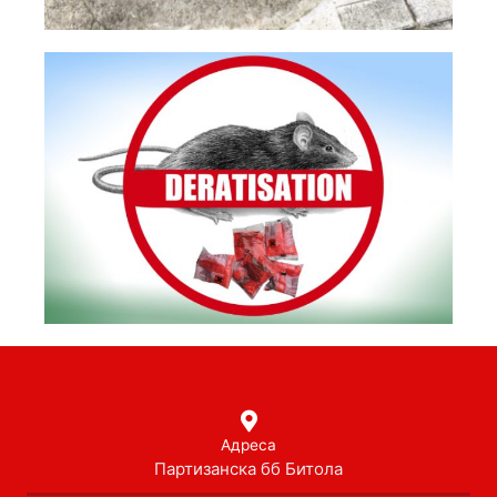
Адреса
Партизанска бб Битола