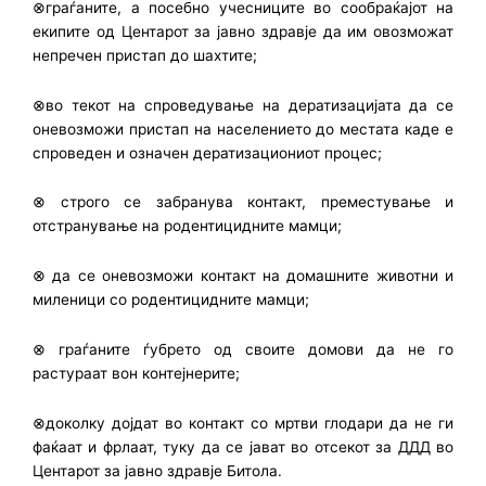
⊗граѓаните, а посебно учесниците во сообраќајот на
екипите од Центарот за јавно здравје да им овозможат
непречен пристап до шахтите;
⊗во текот на спроведување на дератизацијата да се
оневозможи пристап на населението до местата каде е
спроведен и означен дератизациониот процес;
⊗ строго се забранува контакт, преместување и
отстранување на родентицидните мамци;
⊗ да се оневозможи контакт на домашните животни и
миленици со родентицидните мамци;
⊗ граѓаните ѓубрето од своите домови да не го
растураат вон контејнерите;
⊗доколку дојдат во контакт со мртви глодари да не ги
фаќаат и фрлаат, туку да се јават во отсекот за ДДД во
Центарот за јавно здравје Битола.