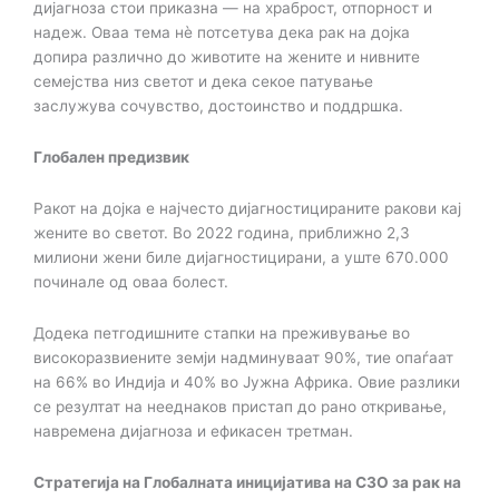
дијагноза стои приказна — на
храброст, отпорност и
надеж. Оваа тема нѐ потсетува дека рак на дојка
допира различно до
животите на жените и нивните
семејства низ светот и дека секое патување
заслужува
сочувство, достоинство и поддршка.
Глобален предизвик
Ракот на дојка е најчесто дијагностицираните ракови кај
жените во светот. Во 2022
година, приближно 2,3
милиони жени биле дијагностицирани, а уште 670.000
починале од оваа
болест.
Додека петгодишните стапки на преживување во
високоразвиените земји надминуваат
90%, тие опаѓаат
на 66% во Индија и 40% во Јужна Африка. Овие разлики
се резултат на
нееднаков пристап до рано откривање,
навремена дијагноза и ефикасен третман.
Стратегија на Глобалната иницијатива на СЗО за рак на