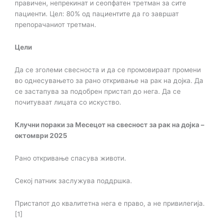
правичен, непрекинат и сеопфатен
третман за сите
пациенти. Цел: 80% од пациентите да го завршат
препорачаниот
третман.
Цели
Да се зголеми свесноста и да се промовираат промени
во однесувањето за рано
откривање на рак на дојка. Да
се застапува за подобрен пристап до нега. Да се
почитуваат
лицата со искуство.
Клучни пораки за Месецот на свесност за рак на дојка –
октомври 2025
Рано откривање спасува животи.
Секој патник заслужува поддршка.
Пристапот до квалитетна нега е право, а не привилегија.
[1]