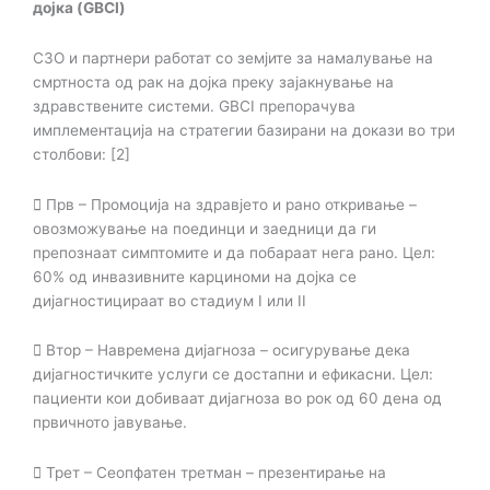
дојка (GBCI)
СЗО и партнери работат со земјите за намалување на
смртноста од рак на дојка преку
зајакнување на
здравствените системи. GBCI препорачува
имплементација на стратегии
базирани на докази во три
столбови: [2]
 Прв – Промоција на здравјето и рано откривање –
овозможување на поединци и
заедници да ги
препознаат симптомите и да побараат нега рано. Цел:
60% од
инвазивните карциноми на дојка се
дијагностицираат во стадиум I или II
 Втор – Навремена дијагноза – осигурување дека
дијагностичките услуги се достапни и
ефикасни. Цел:
пациенти кои добиваат дијагноза во рок од 60 дена од
првичното
јавување.
 Трет – Сеопфатен третман – презентирање на