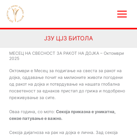
Skip
Main
to
Menu
content
ЈЗУ ЦЈЗ БИТОЛА
МЕСЕЦ НА СВЕСНОСТ ЗА РАКОТ НА ДОЈКА – Октомври
2025
Октомври е Месец за подигање на свеста за ракот на
дојка, оддавање почит на
милионите животи погодени
од ракот на дојка и потврдување на нашата глобална
посветеност
за еднаков пристап до грижа и подобрено
преживување за сите.
Оваа година, со мото:
Секоја приказна е уникатна,
секое патување е важно.
Секоја дијагноза на рак на дојка е лична. Зад секоја