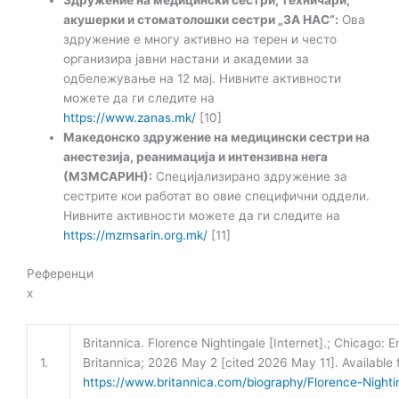
Здружение на медицински сестри, техничари,
акушерки и стоматолошки сестри „ЗА НАС“:
Ова
здружение е многу активно на терен и често
организира јавни настани и академии за
одбележување на 12 мај. Нивните активности
можете да ги следите на
https://www.zanas.mk/
[10]
Македонско здружение на медицински сестри на
анестезија, реанимација и интензивна нега
(МЗМСАРИН):
Специјализирано здружение за
сестрите кои работат во овие специфични оддели.
Нивните активности можете да ги следите на
https://mzmsarin.org.mk/
[11]
Референци
x
Britannica. Florence Nightingale [Internet].; Chicago:
1.
Britannica; 2026 May 2 [cited 2026 May 11]. Available 
https://www.britannica.com/biography/Florence-Nighti