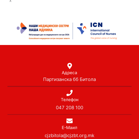
x
Адреса
Партизанска бб Битола
Телефон
047 208 100
Е-Маил
cjzbitola@cjzbt.org.mk