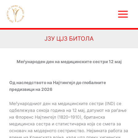
Skip
Main
to
Menu
content
ЈЗУ ЦЈЗ БИТОЛА
Меѓународен ден на медицинските сестри 12 мај
Од наследството на Најтингејл до глобалните
предизвици на 2026
Меѓународниот ден на медицинските сестри (IND) се
одбележува секоја година на 12 мај, датумот на раѓање
на Флоренс Најтингејл (1820–1910), британска
медицинска сестра и статистичарка која се смета за
основач на модерното сестринство. Нејзината работа за
време на Кримската војна, каде што преку хигиенски