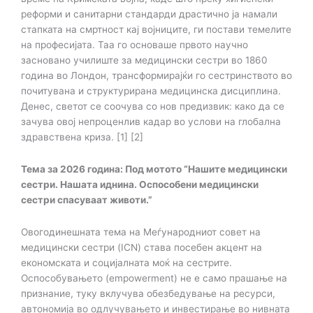
реформи и санитарни стандарди драстично ја намали
стапката на смртност кај војниците, ги постави темелите
на професијата. Таа го основаше првото научно
засновано училиште за медицински сестри во 1860
година во Лондон, трансформирајќи го сестринството во
почитувана и структурирана медицинска дисциплина.
Денес, светот се соочува со нов предизвик: како да се
зачува овој непроценлив кадар во услови на глобална
здравствена криза. [1] [2]
Тема за 2026 година: Под мотото “Нашите медицински
сестри. Нашата иднина. Оспособени медицински
сестри спасуваат животи.”
Овогодинешната тема на Меѓународниот совет на
медицински сестри (ICN) става посебен акцент на
економската и социјалната моќ на сестрите.
Оспособувањето (empowerment) не е само прашање на
признание, туку вклучува обезбедување на ресурси,
автономија во одлучувањето и инвестирање во нивната