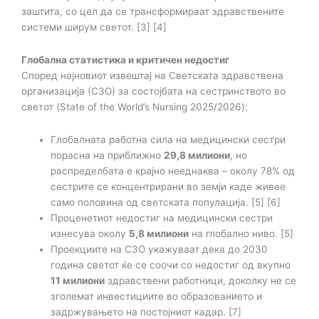
заштита, со цел да се трансформираат здравствените
системи ширум светот. [3] [4]
Глобална статистика и критичен недостиг
Според најновиот извештај на Светската здравствена
организација (СЗО) за состојбата на сестринството во
светот (State of the World’s Nursing 2025/2026):
Глобалната работна сила на медицински сестри
порасна на приближно
29,8 милиони
, но
распределбата е крајно нееднаква – околу 78% од
сестрите се концентрирани во земји каде живее
само половина од светската популација. [5] [6]
Проценетиот недостиг на медицински сестри
изнесува околу
5,8 милиони
на глобално ниво. [5]
Проекциите на СЗО укажуваат дека до 2030
година светот ќе се соочи со недостиг од вкупно
11 милиони
здравствени работници, доколку не се
зголемат инвестициите во образованието и
задржувањето на постојниот кадар. [7]