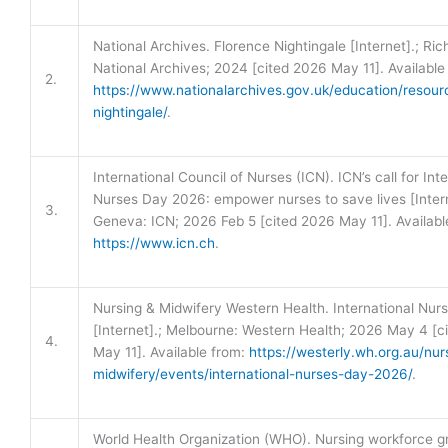
National Archives. Florence Nightingale [Internet].; R
National Archives; 2024 [cited 2026 May 11]. Available
2.
https://www.nationalarchives.gov.uk/education/resour
nightingale/
.
International Council of Nurses (ICN). ICN’s call for Int
Nurses Day 2026: empower nurses to save lives [Intern
3.
Geneva: ICN; 2026 Feb 5 [cited 2026 May 11]. Availabl
https://www.icn.ch
.
Nursing & Midwifery Western Health. International Nu
[Internet].; Melbourne: Western Health; 2026 May 4 [c
4.
May 11]. Available from:
https://westerly.wh.org.au/nur
midwifery/events/international-nurses-day-2026/
.
World Health Organization (WHO). Nursing workforce g