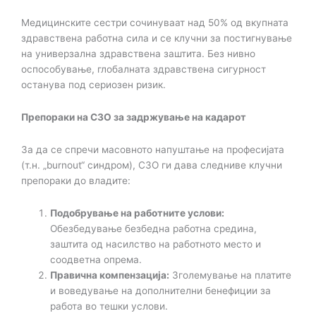
Медицинските сестри сочинуваат над 50% од вкупната
здравствена работна сила и се клучни за постигнување
на универзална здравствена заштита. Без нивно
оспособување, глобалната здравствена сигурност
останува под сериозен ризик.
Препораки на СЗО за задржување на кадарот
За да се спречи масовното напуштање на професијата
(т.н. „burnout“ синдром), СЗО ги дава следниве клучни
препораки до владите:
Подобрување на работните услови:
Обезбедување безбедна работна средина,
заштита од насилство на работното место и
соодветна опрема.
Правична компензација:
Зголемување на платите
и воведување на дополнителни бенефиции за
работа во тешки услови.