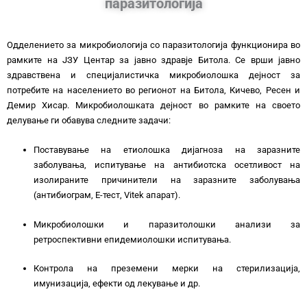
паразитологија
Одделението за микробиологија со паразитологија функционира во
рамките на ЈЗУ Центар за јавно здравје Битола. Се врши јавно
здравствена и специјалистичка микробиолошка дејност за
потребите на населението во регионот на Битола, Кичево, Ресен и
Демир Хисар. Микробиолошката дејност во рамките на своето
делување ги обавува следните задачи:
Поставување на етиолошка дијагноза на заразните
заболувања, испитување на антибиотска осетливост на
изолираните причинители на заразните заболувања
(антибиограм, Е-тест, Vitek апарат).
Микробиолошки и паразитолошки анализи за
ретроспективни епидемиолошки испитувања.
Контрола на преземени мерки на стерилизација,
имунизација, ефекти од лекување и др.