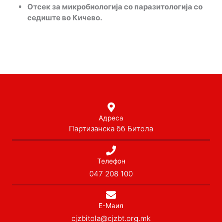
Отсек за микробиологија со паразитологија со
седиште во Кичево.
Адреса
Партизанска бб Битола
Телефон
047 208 100
Е-Маил
cjzbitola@cjzbt.org.mk