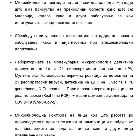
Микробиолошки прегледи на лица кои доаѓаат од земји каде
што има присуство на преносливи болести како што се:
маларија, колера, како и други заболувања за кои
испитувањата се задолжителни со закон.
Обезбедува вирусолошка дијагностика на одделни заразни
заболувања, како и дијагностика при епидемиолошки
испитувања.
Лабораторијата за молекуларна микробиологија детектира
присуство на 14 и 21 високоризични типови на HPV,
Мултиплекс Полимеразна верижна реакција за детекција на
21 респираторни вируси, детекција на ДНК на T. vaginalis, N.
gonorrhoeae, C. Trachomatis, Полимеразно верижна реакција во
реално време (Real time PCR) – квалитативен за детекција на
COVID-19 (SARS-CoV-2).
Микробиолошка контрола на лица кои што работат во
производство и промет со животни намирници и снабдување
на населението со вода за пиење, како и други лица
предвидени со закон.