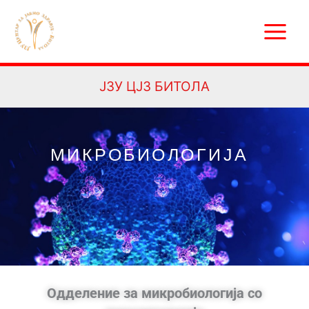
Skip
Main
to
Menu
content
ЈЗУ ЦЈЗ БИТОЛА
МИКРОБИОЛОГИЈА
Одделение за микробиологија со