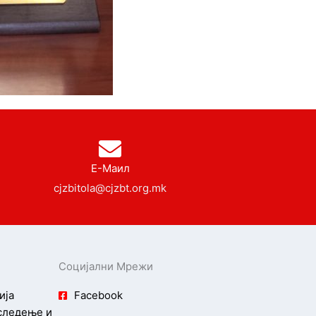
Е-Маил
cjzbitola@cjzbt.org.mk
Социјални Мрежи
ија
Facebook
 следење и