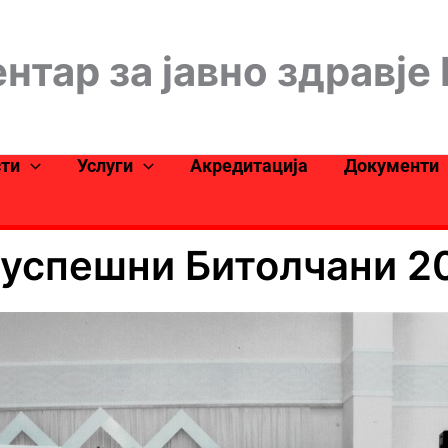
нтар за јавно здравје
сти
Услуги
Акредитација
Документи
јуспешни Битолчани 2