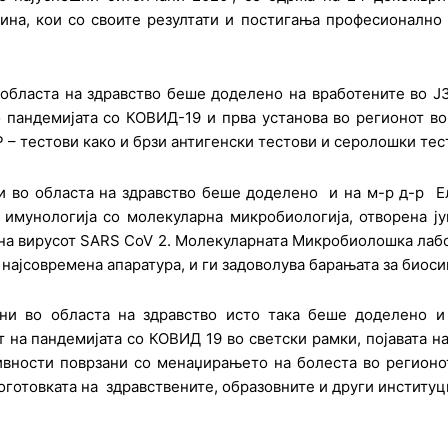
ина, кои со своите резултати и постигања професионално
областа на здравство беше доделено на вработените во ЈЗУ
 пандемијата со КОВИД-19 и прва установа во регионот во 
– тестови како и брзи антигенски тестови и серолошки тес
и во областа на здравство беше доделено и на м-р д-р Ел
 имунологија со молекуларна микробиологија, отворена ју
а на вирусот SARS CoV 2. Молекуларната Микробиолошка лаб
најсовремена апаратура, и ги задоволува барањата за биоси
ани во областа на здравство исто така беше доделено
 на пандемијата со КОВИД 19 во светски рамки, појавата на
ивности поврзани со менаџирањето на болеста во регионо
поготовката на здравствените, образовните и други институц