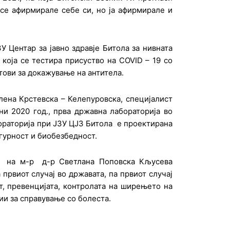
 се афирмирале себе си, но ја афирмирале и
 Центар за јавно здравје Битола за нивната
која се тестира присуство на COVID – 19 со
тови за докажување на антитела.
ена Крстевска – Келепуровска, специјалист
ни 2020 год., прва државна лабораторија вo
ораторија при ЈЗУ ЦЈЗ Битола е проектирана
гурност и биобезбедност.
 и на м-р д-р Светлана Поповска Кљусева
 првиот случај во државата, па првиот случај
т, превенцијата, контролата на ширењето на
ии за справување со болеста.