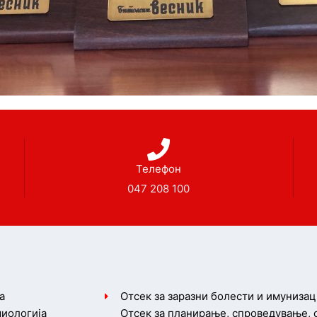
Телефон
047 208 100
а
Отсек за заразни болести и имунизац
иологија
Отсек за планирање, спроведување,