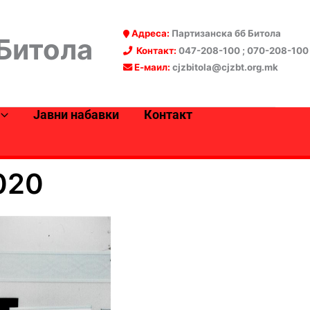
Адреса:
Партизанска бб Битола
 Битола
Контакт:
047-208-100 ; 070-208-100
Е-маил:
cjzbitola@cjzbt.org.mk
Јавни набавки
Контакт
020