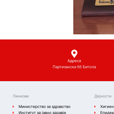
Адреса
Партизанска бб Битола
Линкови
Дејности
Министерство за здравство
Хигиен
Институт за јавно здравје
Епидем