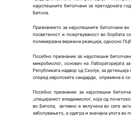
најуспешните битолчани за претхдоната год
Битола.
Признанието за најуспешните битолчани во 
посветеност и пожртвуваност во борбата со
полимеразна верижна реакција, односно ПЦР 
Посебно признание за најуспешни битолчан
микробиолог, основач на Лабораторијата за
Републиката надвор од Скопје, за детекциј
според европските сандарди, опремена е со 
Посебно признание за најуспешни битолч
,специјалист епидемиолог, која од почетокот
во Битола, активно е вклучена во сите акт
заболувањето, а одигра и значајна улога во 