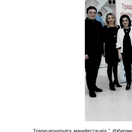
Традиционалната манифестација “ Избираме