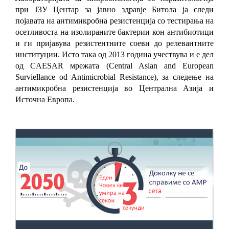
при ЈЗУ Центар за јавно здравје Битола ја следи
појавата на
антимикробна
резистенција со тестирања на
осетливоста на изолираните бактерии кон антибиотици
и ги пријавува резистентните соеви до релевантните
институции. Исто така од 2013 година учествува и е дел
од
CAESAR
мрежата (
Central Asian and European
Surviellance od Antimicrobial Resistance),
за следење на
антимикробна резистенција во Централна Азија и
Источна Европа.