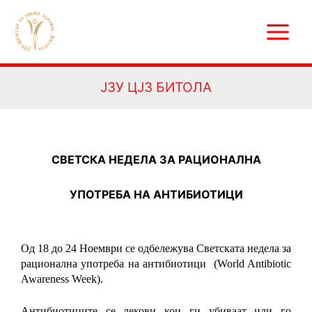
Skip
Main
to
Menu
content
ЈЗУ ЦЈЗ БИТОЛА
СВЕТСКА НЕДЕЛА ЗА РАЦИОНАЛНА
УПОТРЕБА НА АНТИБИОТИЦИ
Од 18 до 24 Ноември се одбележува С
ветската недела за
рационална употреба на антибиотици (World Antibiotic
Awareness Week).
Антибиотиците се лекови кои ги убиваат или го