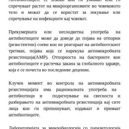
спречуваат растот на микроорганизмите во човековото
тело и можат да се користат за лекување или
спречување на инфекциите кај човекот.
Прекумерната или несоодветна употреба
на
антибиотиците
може да доведе до појава на
отпорни
(резистентни) соеви
кои не реагираат на антибиотскиот
третман
,
појава која се нарекува
антимикробната
резистенција
(АМР). О
тпорноста на бактериите кон
антибиотиците е растечка закана за глобалното здравје
,
која е се почеста
во
последниве децении.
Клучен момент во контрола на
антимикробната
резистенцијата има
рационална
та
употреба на
антибиотици
и
подигнување на свесноста и
разбирањето на антимикробната резистенција кај сите
лица кои ги пропишуваат, издаваат и примаат
антибиотиците
.
Лабораторијата за микробиологија со паразитологија