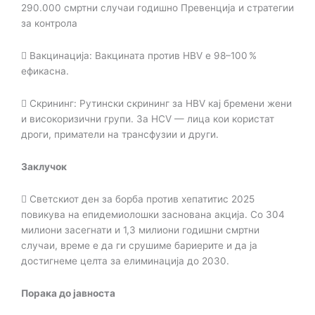
290.000 смртни случаи годишно
Превенција и стратегии
за контрола

Вакцинација: Вакцината против HBV е 98–100 %
ефикасна.

Скрининг: Рутински скрининг за HBV кај бремени жени
и високоризични групи. За HCV
— лица кои користат
дроги, приматели на трансфузии и други.
Заклучок

Светскиот ден за борба против хепатитис 2025
повикува на епидемиолошки заснована
акција. Со 304
милиони засегнати и 1,3 милиони годишни смртни
случаи, време е да ги
срушиме бариерите и да ја
достигнеме целта за елиминација до 2030.
Порака до јавноста