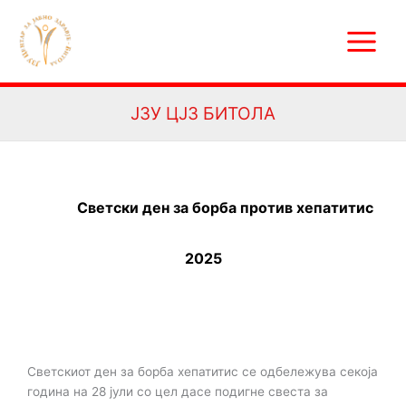
Skip
Main
to
Menu
content
ЈЗУ ЦЈЗ БИТОЛА
Светски ден за борба против хепатитис
2025
Светскиот ден за борба хепатитис се одбележува секоја
година на 28 јули со цел да
се подигне свеста за