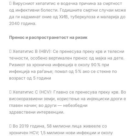

Вирусниот хепатитис е водечка причина за смртност
од инфективни болести.
Годишните смртни случаи може
да ги надминат оние од ХИВ, туберкулоза и маларија
до
2040 година.
Пренос и распространетост на ризик

Хепатитис B (HBV): Се пренесува преку крв и телесни
течности, особено вертикален
пренос од мајка на дете.
Ризикот за хронична инфекција е околу 90 % при
инфекција на
раѓање; помал од 5 % ако се стекне по
возраст од 5 години

Хепатитис C (HCV): Главно се пренесува преку крв. Во
високоразвиени земји,
користење на инјекциски дроги е
главен начин; во други — небезбедни
здравствени
интервенции.

Во 2019 година, 58 милиони лица живееле со
хроничен HCV; 1,5 милиони нови
инфекции и околу