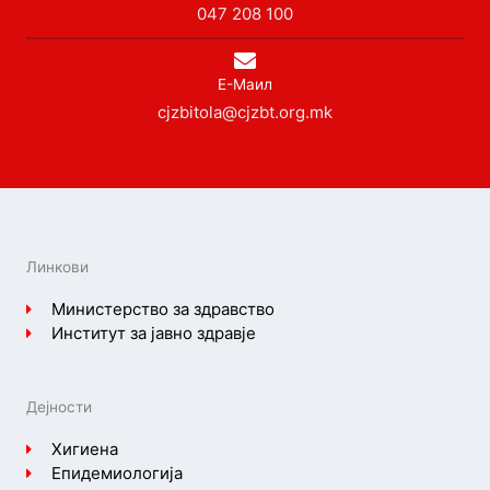
047 208 100
Е-Маил
cjzbitola@cjzbt.org.mk
Линкови
Министерство за здравство
Институт за јавно здравје
Дејности
Хигиена
Епидемиологија