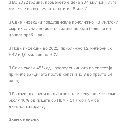

Во 2022 година, проценето е дека 304 милиони луѓе
живееле со хроничен хепатитис B
или C.

Овие инфекции предизвикале приближно 1,3 милиони
смртни случаи во истата година
поради болести на
црниот дроб и рак.

Нови инфекции во 2022: приближно 1,2 милиони со
HBV и 1,0 милион со HCV

Само околу 45 % од новороденчињата во светот ја
примиле вакцината против
хепатитис B во првите 24
часа;

Големи празнини во дијагнозата и лекувањето: само
околу 10 % од лицата со HBV и
21 % со HCV се
дијагностицирани;
Зошто е важно