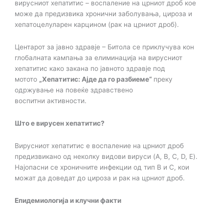
вирусниот хепатитис – воспаление на црниот дроб кое
може да
предизвика хронични заболувања, цироза и
хепатоцелуларен карцином (рак на црниот
дроб).
Центарот за јавно здравје – Битола се приклучува кон
глобалната кампања за
елиминација на вирусниот
хепатитис како закана по јавното здравје под
мотото
„Хепатитис: Ајде да го разбиеме“
преку
одржување на повеќе здравствено
воспитни
активности.
Што е вирусен хепатитис?
Вирусниот хепатитис е воспаление на црниот дроб
предизвикано од неколку
видови вируси (A, B, C, D, E).
Најопасни се хроничните инфекции од тип B и C, кои
можат
да доведат до цироза и рак на црниот дроб.
Епидемиологија и клучни факти