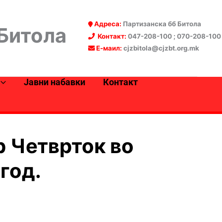
Адреса:
Партизанска бб Битола
 Битола
Контакт:
047-208-100 ; 070-208-100
Е-маил:
cjzbitola@cjzbt.org.mk
Јавни набавки
Контакт
р Четврток во
год.