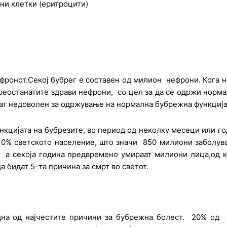
ни клетки (еритроцити)
ронот.Секој бубрег е составен од милион нефрони. Кога не
реостанатите здрави нефрони, со цел за да се одржи норм
аат недоволен за одржување на нормална бубрежна функција
нкцијата на бубрезите, во период од неколку месеци или г
10% светското население, што значи 850 милиони заболув
 а секоја година предвремено умираат милиони лица,од 
 бидат 5-та причина за смрт во светот.
дна од најчестите причини за бубрежна болест. 20% од