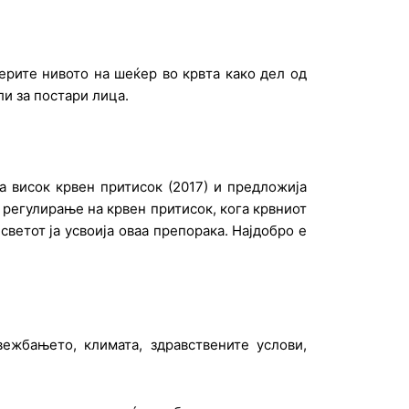
верите нивото на шеќер во крвта како дел од
ли за постари лица.
а висок крвен притисок (2017) и предложија
 регулирање на крвен притисок, кога крвниот
ветот ја усвоија оваа препорака. Најдобро е
ежбањето, климата, здравствените услови,