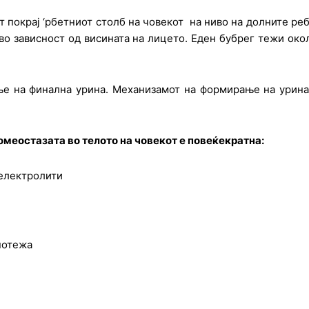
т покрај ‘рбетниот столб на човекот на ниво на долните реб
 во зависност од висината на лицето. Еден бубрег тежи окол
ње на финална урина. Механизамот на формирање на урина 
омеостазата во телото на човекот е повеќекратна:
 електролити
мнотежа