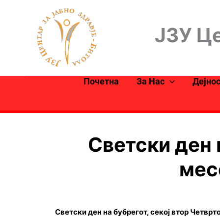
Skip
to
ЈЗУ Це
content
Почетна
За Нас
Дејно
Светски ден 
мес
Светски ден на бубрегот, секој втор Четврт