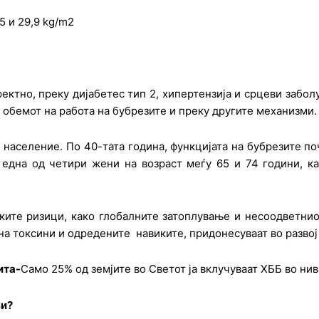
5 и 29,9 kg/m2
но, преку дијабетес тип 2, хипертензија и срцеви заболу
 обемот на работа на бубрезите и преку другите механизми
 население. По 40-тата година, функцијата на бубрезите п
една од четири жени на возраст меѓу 65 и 74 години, ка
те ризици, како глобалните затоплување и несоодветнио
на токсини и одредените навиките, придонесуваат во развој
ита-
Само 25% од земјите во Светот ја вклучуваат ХББ во ни
зи?