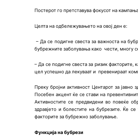
Постерот го претставува фокусот на кампања
Целта на одбележувањето на овој ден е:
– Да се подигне свеста за важноста на буб
бубрежните заболувања како чести, многу с
– Да се подигне свеста за ризик факторите,
цел успешно да лекуваат и превенираат ко
Преку бројни активност Центарот за јавно 
Посебен акцент ќе се стави на превентивнит
Активностите се предвидени во повеќе обр
здравјето и болестите на бубрезите. Ќе с
факторите за бубрежно заболување.
Функција на бубрези