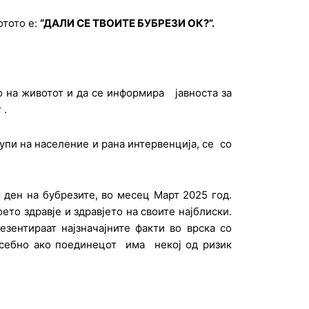
отото е:
“ДАЛИ СЕ ТВОИТЕ БУБРЕЗИ ОК?”.
о на животот и да се информира јавноста за
 .
упи на население и рана интервенција, се со
 ден на бубрезите, во месец Март 2025 год.
то здравје и здравјето на своите најблиски.
зентираат најзначајните факти во врска со
посебно ако поединецот има некој од ризик