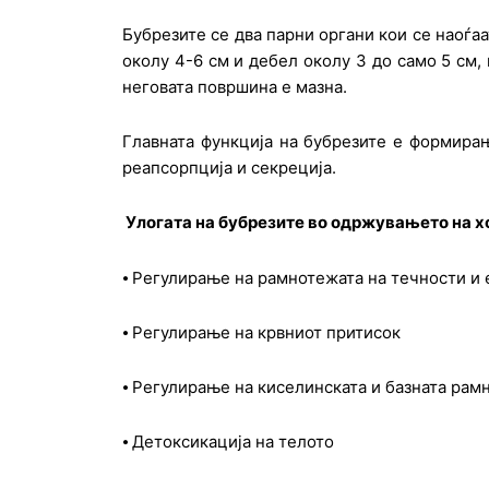
Бубрезите се два парни органи кои се наоѓаа
околу 4-6 см и дебел околу 3 до само 5 см,
неговата површина е мазна.
Главната функција на бубрезите е формира
реапсорпција и секреција.
Улогата на бубрезите во одржувањето на х
⦁ Регулирање на рамнотежата на течности и
⦁ Регулирање на крвниот притисок
⦁ Регулирање на киселинската и базната ра
⦁ Детоксикација на телото