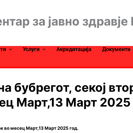
нтар за јавно здравје
сти
Услуги
Акредитација
Документи
на бубрегот, секој вто
ец Март,13 Март 2025 
ок во месец Март,13 Март 2025 год.