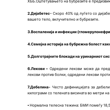
ХББ.Оштетувањето на бубрезите е предизвик
2.Дијабетес
– Скоро 40% од луѓето со дијаб
вашето тело, вклучително и бубрезите.
3.Воспаленија и инфекции (гломерулонефри
4.Семејна историја на бубрежна болест ка
5.Долготрајните блокади на уринарниот сис
6.Лекови –
Одредени лекови може да преди
лекови против болки, одредени лекови проти
7.Дебелина-
Често дефиницијата за дебелин
килограми со телената висината во метри на 
⦁ Нормална телесна тежина: БМИ помеѓу 18,