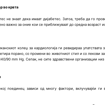
р во крвта
ес не знаат дека имаат дијабетес. Затоа, треба да го про
ено важно за оние кои се приближуваат до средна возраст и
нскиот колеџ за кардиологија ги ревидираа упатствата з
ретира порано, со промени во животниот стил и со лекови за
40/90 mm Hg. Сепак, не сите здравствени организации низ с
и
ј поединец зависи од многу фактори, вклучувајќи ги в