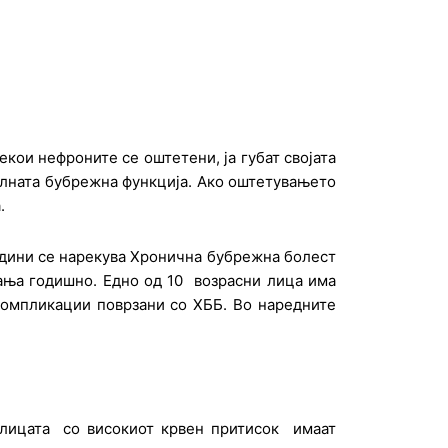
кои нефроните се оштетени, ја губат својата
алната бубрежна функција. Ако оштетувањето
.
одини се нарекува Хронична бубрежна болест
ања годишно. Едно од 10 возрасни лица има
компликации поврзани со ХББ. Во наредните
 лицата со високиот крвен притисок имаат