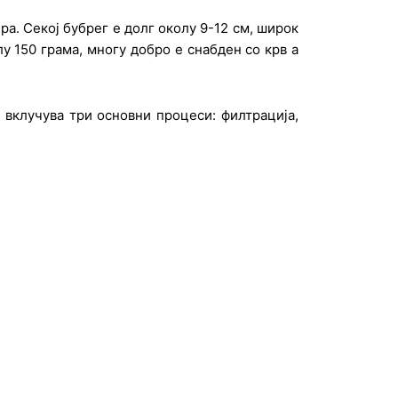
ра. Секој бубрег е долг околу 9-12 см, широк
у 150 грама, многу добро е снабден со крв а
вклучува три основни процеси: филтрација,