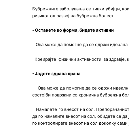
Бубрежните заболувања се тивки убијци, кои
ризикот од развој на бубрежна болест.
⦁
Останете во форма, бидете активни
Ова може да помогне да се одржи идеална т
Креирајте физички активности за здравје, к
⦁
Јадете здрава храна
Ова може да помогне да се одржи идеална т
состојби поврзани со хронична бубрежна бо
Намалете го внесот на сол. Препорачаниот в
да го намалите внесот на сол, обидете се да
го контролирате внесот на сол доколку сами 