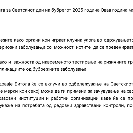
та за Светскиот ден на бубрегот 2025 година.Оваа година м
резите како органи кои играат клучна улога во одржувањет
ериозни заболувањ,а со можност истите да се превенираат
 како и важноста од навременото тестирање на ризичните гр
мпликациите од бубрежните заболувања.
здравје Битола ќе се вклучи во одбележување на Светскиот
е мерки кои секој може да ги примени за зачувување на свое
азовни институции и работни организации каде ќе се пре
е укаже на потребата од редовни здравствени контроли, 