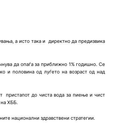
вања, а исто така и директно да предизвика
.
очнува да опаѓа за приближно 1% годишно. Се
ко и половина од луѓето на возраст од над
т пристапот до чиста вода за пиење и чист
 на ХББ.
вните национални здравствени стратегии.