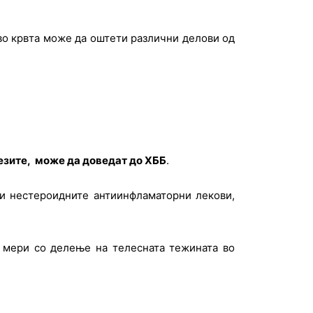
 во крвта може да оштети различни делови од
резите, може да доведат до ХББ
.
и нестероидните антиинфламаторни лекови,
е мери со делење на телесната тежината во