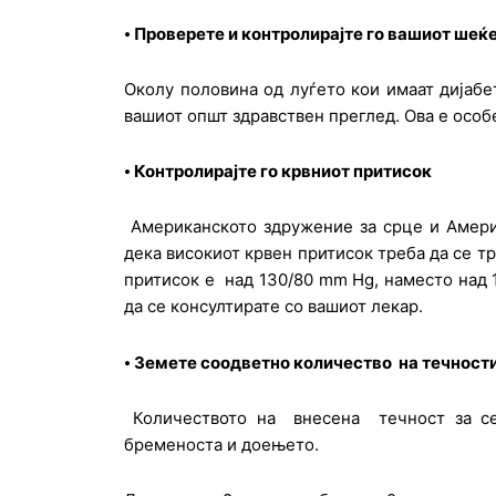
⦁
Проверете и контролирајте го вашиот шеќе
Околу половина од луѓето кои имаат дијабет
вашиот општ здравствен преглед. Ова е особ
⦁
Контролирајте го крвниот притисок
Американското здружение за срце и Америка
дека високиот крвен притисок треба да се т
притисок е над 130/80 mm Hg, наместо над 1
да се консултирате со вашиот лекар.
⦁
Земете соодветно количество на течност
Количеството на внесена течност за секо
бременоста и доењето.