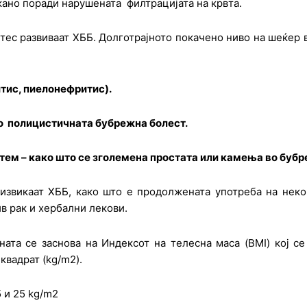
ано поради нарушената филтрацијата на крвта.
етес развиваат ХББ. Долготрајното покачено ниво на шеќер
тис, пиелонефритис).
ко полицистичната бубрежна болест.
тем – како што се зголемена простата или камења во буб
звикаат ХББ, како што е продолжената употреба на неко
в рак и хербални лекови.
ата се заснова на Индексот на телесна маса (BMI) кој с
квадрат (kg/m2).
5 и 25 kg/m2