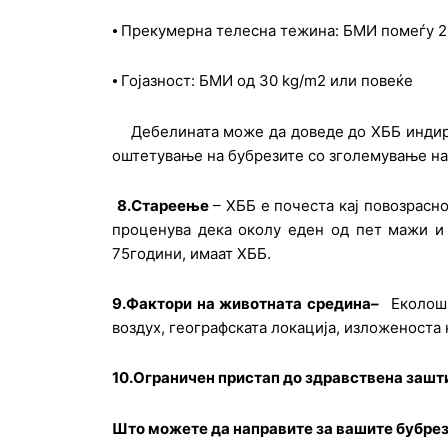
⦁ Прекумерна телесна тежина: БМИ помеѓу 2
⦁ Гојазност: БМИ од 30 kg/m2 или повеќе
Дебелината може да доведе до ХББ индирект
оштетување на бубрезите со зголемување на
8.Стареење
– ХББ е почеста кај повозрасно
проценува дека околу еден од пет мажи и 
75години, имаат ХББ.
9.Фактори на животната средина–
Еколошки
воздух, географската локација, изложеноста 
10.Ограничен пристап до здравствена зашт
Што можете да направите за вашите бубре