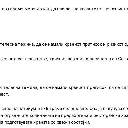
 во голема мера можат да влијаат на квалитетот на вашиот 
елесна тежина, да се намали крвниот притисок и ризикот о
ако што се: пешачење, трчање, возење велосипед и сл.Со то
елесна тежина, да се намали крвниот притисок, да се спр
лест.
нес на натриум е 5-6 грама сол дневно. Ова ја вклучува со
 ја ограничите количината на преработена и ресторанска хра
ја подготвувате храната со свежи состојки.