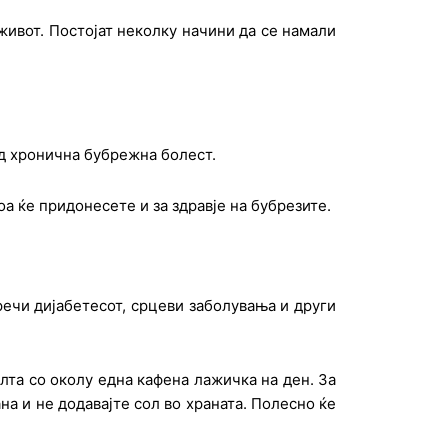
живот. Постојат неколку начини да се намали
д хронична бубрежна болест.
а ќе придонесете и за здравје на бубрезите.
ечи дијабетесот, срцеви заболувања и други
лта со околу една кафена лажичка на ден. За
на и не додавајте сол во храната. Полесно ќе