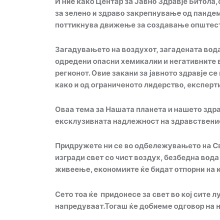
И ние како Центар за Јавно Здравје Битола
за зелено и здраво закрепнување од пандеми
поттикнува движење за создавање општест
Загадувањето на воздухот, загадената вода
одредени опасни хемикалии и негативните в
регионот. Овие закани за јавното здравје 
како и од ограниченото лидерство, експерт
О
ваа тема
за
Нашата планета
и
нашето здра
ексклузивната надлежност на здравствениот
Придружете ни се
во
одбележувањето на Св
изград
и
свет со чист воздух, безбедна вода
живеење, економиите
ќе бидат
отпорни на 
Сето тоа ќе
придонес
е
за свет во кој сите 
напредуваат.
Тогаш ќе добиеме одговор на 