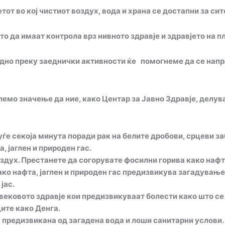
т во кој чистиот воздух, вода и храна се достапни за сит
ето
да
имаат контрола врз нивното здравје и здравјето на п
едно преку заеднички активности ќе помогнеме да се нап
лемо значење да ние, како Центар за Јавно Здравје, делув
уѓе секоја минута поради рак на белите дробови, срцеви з
, јаглен и природен гас.
здух. Престанете да согорувате фосилни горива како нафта,
о нафта, јаглен и природен гас предизвикува загадување 
јас.
вековото здравје кои предизвикуваат болести како што се
ите како Денга.
а предизвикана од загадена вода и лоши санитарни услови.