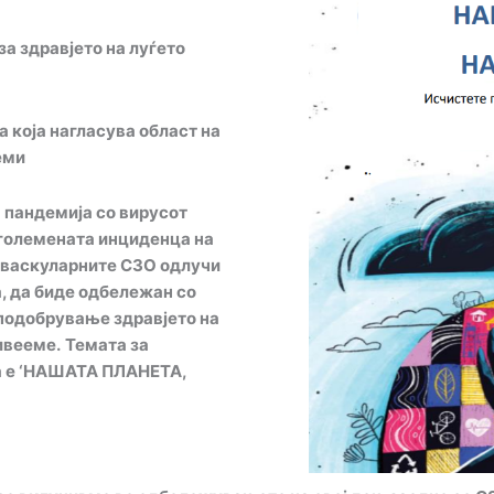
за здравјето на луѓето
а која нагласува област на
еми
а пандемија
со вирусот
големена
та
инциденца на
оваскуларните СЗО одлучи
а, да биде одбележан со
 подобрување здравјето на
ивееме.
Т
емата за
а е
‘
НАШАТА ПЛАНЕТА,