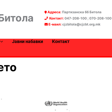
Адреса:
Партизанска бб Битола
 Битола
Контакт:
047-208-100 ; 070-208-100
Е-маил:
cjzbitola@cjzbt.org.mk
Јавни набавки
Контакт
ето