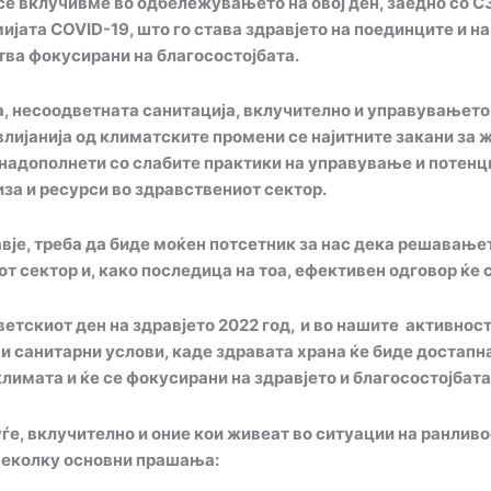
,се вклучивме во одбележувањето на овој ден, заедно со
СЗ
јата COVID-19, што го става здравјето на поединците и на
ва фокусирани на благосостојбата.
, несоодветната санитација, вклучително и управувањето 
лијанија од климатските промени се најитните закани за ж
се надополнети со слабите практики на управување и потен
иза и ресурси во здравствениот сектор.
вје
,
треба да биде моќен потсетник за нас дека решавањет
 сектор и, како последица на тоа, ефективен одговор ќе
етскиот ден на здравјето
2022 год,
и во нашите
активност
 и санитарни услови, каде здравата храна
ќе биде
достапна
климата и
ќе
се фокусирани на здравјето и благосостојбата
луѓе, вклучително и оние кои живеат во ситуации на ранлив
неколку основни прашања: