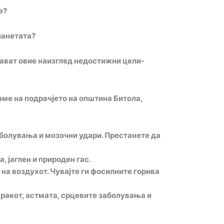
е?
ланетата?
рават овие наизглед недостижни цели-
аме на подрачјето на општина Битола,
аболувања и мозочни удари. Престанете да
 јаглен и природен гас.
на воздухот. Чувајте ги фосилните горива
 ракот, астмата, срцевите заболувања и