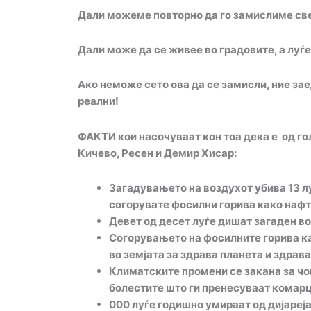
Дали можеме повторно да го замислиме свето
Дали
може да се живее
во
градовите, а луѓ
Ако неможе сето ова да се замисли, ние за
реални!
ФАКТИ кои насочуваат кон тоа дека е од го
Кичево, Ресен и Демир Хисар:
Загадувањето на воздухот убива 13 л
согорувате фосилни горива како нафта
Девет од десет луѓе дишат загаден во
Согорувањето на фосилните горива как
во земјата за здрава планета и здрава 
Климатските промени се закана за чо
болестите што ги пренесуваат комарц
000 луѓе годишно умираат од дијареј