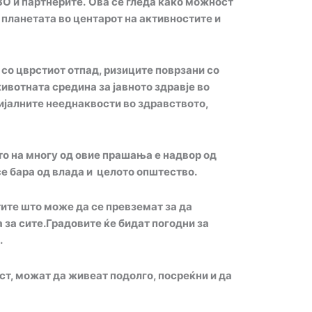
О и партнерите
.
Ова се гледа како
можност
 планетата во центарот на активностите и
со цврстиот отпад, ризиците поврзани со
ивотната средина за јавното здравје во
цијалните нееднаквости во здравството,
о на многу од овие прашања е надвор од
се
бара
од
влада и целото општество.
ите што
може да се превземат
за да
 за сите
.Г
радовите
ќе бидат
погодни за
.
ост, можат да живеат подолго, посреќни и да