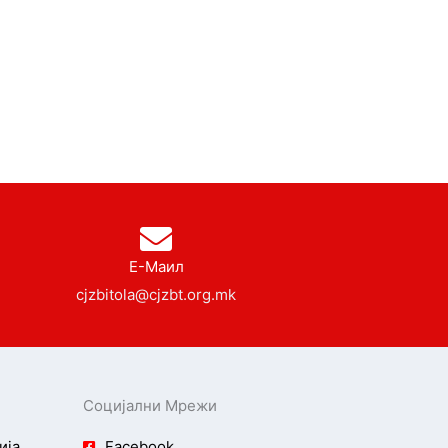
Е-Маил
cjzbitola@cjzbt.org.mk
Социјални Мрежи
ија
Facebook