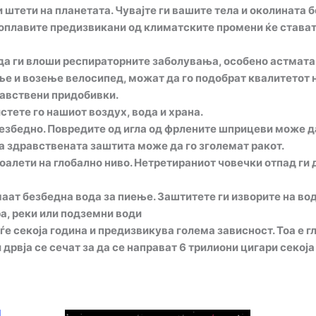
 штети на планетата. Чувајте ги вашите тела и околината б
плавите предизвикани од климатските промени ќе стават 
а ги влоши респираторните заболувања, особено астмата.
ње и возење велосипед, можат да го подобрат квалитетот 
равствени придобивки.
стете го нашиот воздух, вода и храна.
езбедно. Повредите од игла од фрлените шприцеви може да
а здравствената заштита може да го зголемат ракот.
оалети на глобално ниво. Нетретираниот човечки отпад ги
маат безбедна вода за пиење. Заштитете ги изворите на во
а, реки или подземни води
е секоја година и предизвикува голема зависност. Тоа е гл
рвја се сечат за да се направат 6 трилиони цигари секоја