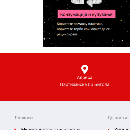
Адреса
Партизанска бб Битола
Линкови
Дејности
Министерство за здравство
Хигиен