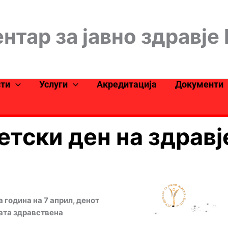
нтар за јавно здравје
сти
Услуги
Акредитација
Документи
етски ден на здравј
а година на 7 април
,
денот
ата здравствена