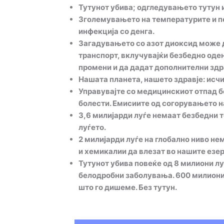
Т
утунот убива; одгледувањето тутун и
Зголемувањето на температурите и по
инфекција со денга.
Загадувањето со азот диоксид може д
транспорт, вклучувајќи безбедно оде
промени и да дадат дополнителни зд
Нашата планета, нашето здравје: исчи
Управувајте со медицинскиот отпад б
болести. Емисиите од согорувањето н
3,6 милијарди луѓе немаат безбедни т
луѓето.
2 милијарди луѓе на глобално ниво не
и хемикалии да влезат во нашите езер
Тутунот убива повеќе од 8 милиони луѓ
белодробни заболувања. 600 милиони д
што го дишеме. Без тутун.