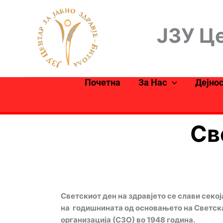
Skip
to
ЈЗУ Це
content
Почетна
За Нас
Дејно
Св
Светскиот ден на здравјето се слави секој
на годишнината од основањето на Светск
организација (СЗО) во 1948 година.