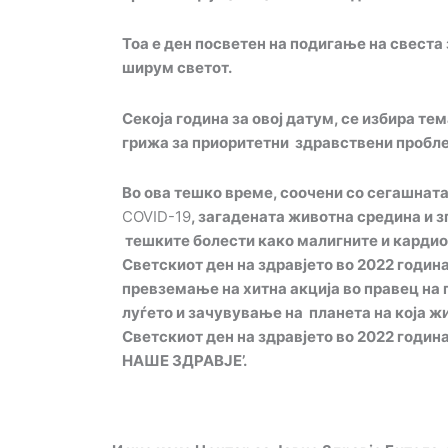
Тоа е ден посветен на подигање на свеста 
ширум светот.
Секоја година за овој датум, се избира тем
грижа
за приоритетни здравствени пробл
Во ова тешко време, с
оочени со сегашнат
COVID-19
, загадена
та животна средина и
з
тешките болести како малигните и карди
Светскиот ден на здравјето во 2022 годин
превземање на хитна акција во правец на
луѓето и зачувување на
планета
на која ж
Светскиот ден на здравјето во 2022 годин
НАШЕ ЗДРАВЈЕ
’
.