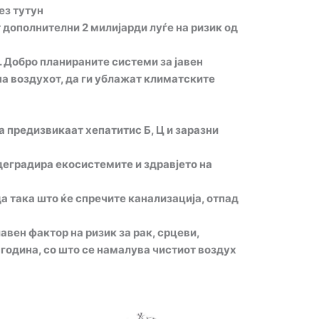
ез тутун
дополнителни 2 милијарди луѓе на ризик од
 Добро планираните системи за јавен
на воздухот, да ги ублажат климатските
 предизвикаат хепатитис Б, Ц и заразни
 деградира екосистемите и здравјето на
да така што ќе спречите канализација, отпад
авен фактор на ризик за рак, срцеви,
 година, со што се намалува чистиот воздух