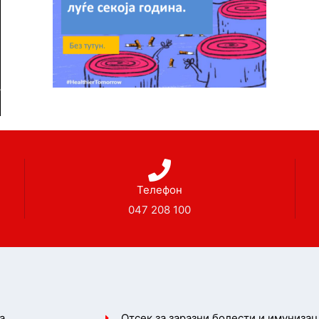
Телефон
047 208 100
а
Отсек за заразни болести и имунизац