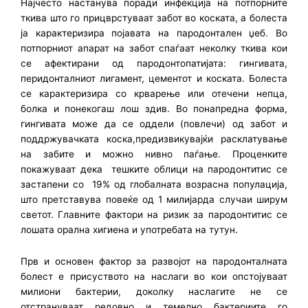
Најчесто настанува поради инфекција на потпорните
ткива што го прицврстуваат забот во коската, а болеста
ја карактеризира појавата на пародонтален џеб. Во
потпорниот апарат на забот спаѓаат неколку ткива кои
се афектирани од пародонтопатијата: гингивата,
перидонталниот лигамент, цементот и коската. Болеста
се карактеризира со крварење или отечени непца,
болка и понекогаш лош здив. Во понапредна форма,
гингивата може да се оддели (повлечи) од забот и
поддржувачката коска,предизвикувајќи расклатување
на забите и можно нивно паѓање. Проценките
покажуваат дека тешките облици на пародонтитис се
застапени со 19% од глобалната возрасна популација,
што претставува повеќе од 1 милијарда случаи ширум
светот. Главните фактори на ризик за пародонтитис се
лошата орална хигиена и употребата на тутун.
Прв и основен фактор за развојот на пародонталната
болест е присуството на наслаги во кои опстојуваат
милиони бактерии, доколку наслагите не се
отстрануваат редовно и темелно бактериите го