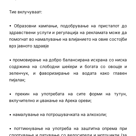
Тие вклучуваат:
• Образовни кампањи, подобрување на пристапот до
здравствени услуги и регулација на рекламата може да
помогнат во намалување на влијанието на овие состојби
врз јавното здравје
• промовирање на добро балансирана исхрана со ниска
содржина на слободни шеќери и богата со овошје и
зеленчук, и фаворизирање на водата како главен
пијалак;
• прекин на употребата на сите форми на тутун,
вклучително и џвакање на Арека ореви;
• намалување на потрошувачката на алкохоли;
• поттикнување на употреба на заштитна опрема при
спортување и патување со велосипеди и мотоцикли (за