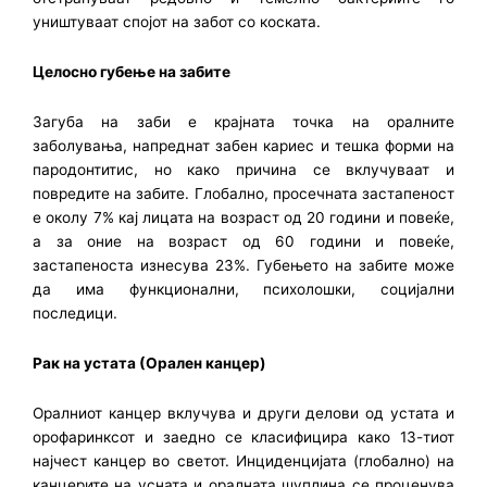
уништуваат спојот на забот со коската.
Целосно губење на забите
Загуба на заби е крајната точка на оралните
заболувања, напреднат забен кариес и тешка форми на
пародонтитис, но како причина се вклучуваат и
повредите на забите. Глобално, просечната застапеност
е околу 7% кај лицата на возраст од 20 години и повеќе,
а за оние на возраст од 60 години и повеќе,
застапеноста изнесува 23%. Губењето на забите може
да има функционални, психолошки, социјални
последици.
Рак на устата (Орален канцер)
Оралниот канцер вклучува и други делови од устата и
орофаринксот и заедно се класифицира како 13-тиот
најчест канцер во светот. Инциденцијата (глобално) на
канцерите на усната и оралната шуплина се проценува