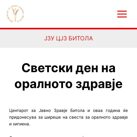
Skip
Main
to
Menu
content
ЈЗУ ЦЈЗ БИТОЛА
Светски ден на
оралното здравје
Центарот за Јавно Зравје Битола и оваа година ќе
придонесува за ширеше на свеста за оралното здравје
и хигиена.