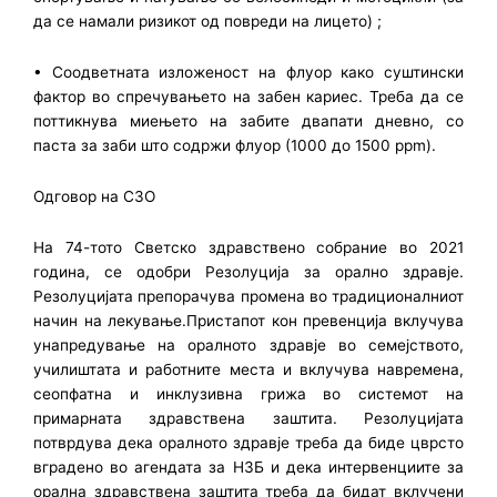
да се намали ризикот од повреди на лицето) ;
• Соодветната изложеност на флуор како суштински
фактор во спречувањето на забен кариес. Треба да се
поттикнува миењето на забите двапати дневно, со
паста за заби што содржи флуор (1000 до 1500 ppm).
Одговор на СЗО
На 74-тото Светско здравствено собрание во 2021
година, се одобри Резолуција за орално здравје.
Резолуцијата препорачува промена во традиционалниот
начин на лекување.Пристапот кон превенција вклучува
унапредување на оралното здравје во семејството,
училиштата и работните места и вклучува навремена,
сеопфатна и инклузивна грижа во системот на
примарната здравствена заштита. Резолуцијата
потврдува дека оралното здравје треба да биде цврсто
вградено во агендата за НЗБ и дека интервенциите за
орална здравствена заштита треба да бидат вклучени