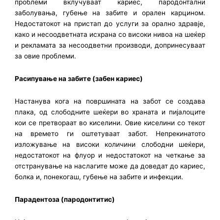
проблеми вклучуваат кариес, пародонтални
заболувања, губење на забите и орален карцином.
Недостатокот на пристап до услуги за орално здравје,
како и несоодветната исхрана со високи нивоа на шеќер
и рекламата за несоодветни производи, допринесуваат
за овие проблеми.
Расипување на забите (забен кариес)
Настанува кога на површината на забот се создава
плака, од слободните шеќери во храната и пијалоците
кои се претвораат во киселини. Овие киселини со текот
на времето ги оштетуваат забот. Непрекинатото
изложување на високи количини слободни шеќери,
недостатокот на флуор и недостатокот на четкање за
отстранување на наслагите може да доведат до кариес,
болка и, понекогаш, губење на забите и инфекции.
Парадентоза (пародонтитис)