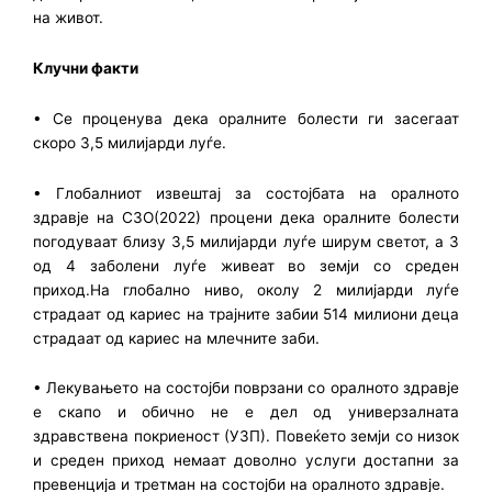
на живот.
Клучни факти
• Се проценува дека оралните болести ги засегаат
скоро 3,5 милијарди луѓе.
• Глобалниот извештај за состојбата на оралното
здравје на СЗО(2022) процени дека оралните болести
погодуваат близу 3,5 милијарди луѓе ширум светот, а 3
од 4 заболени луѓе живеат во земји со среден
приход.На глобално ниво, околу 2 милијарди луѓе
страдаат од кариес на трајните забии 514 милиони деца
страдаат од кариес на млечните заби.
• Лекувањето на состојби поврзани со оралното здравје
е скапо и обично не е дел од универзалната
здравствена покриеност (УЗП). Повеќето земји со низок
и среден приход немаат доволно услуги достапни за
превенција и третман на состојби на оралното здравје.