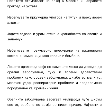
Посетете стоматолог на секој 6 месеци и направете
преглед на устата
Избегнувајте пркумерна употрба на тутун и прекумерен
алкохол
Јадете здрава и урамнотеќена хранабогата со овошје и
зеленчук
Избегнувајте прекумерно внесување на рафинирани
шеќерни намирници како колачи и бомбони.
Лошото орално здравје не само што може да доведе до
орални заболувања, туку и големи здравствени
проблеми како срцеви заболувања, дијабетес мелитус,
мозочен удар, респираторни проблеми и предвремено
породување кај бремени жени.
Оралните заболувања засегаат милијарди луѓе ширум
светот, особено во земји со низок приход. Најчестите