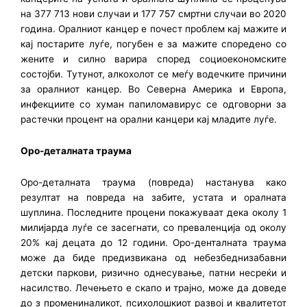
на 377 713 нови случаи и 177 757 смртни случаи во 2020
година. Оралниот канцер е почест проблем кај мажите и
кај постарите луѓе, погубен е за мажите споредено со
жените и силно варира според социоекономските
состојби. Тутунот, алкохолот се меѓу водечките причини
за оралниот канцер. Во Северна Америка и Европа,
инфекциите со хуман папиломавирус се одговорни за
растечки процент на орални канцери кај младите луѓе.
Оро-деталната траума
Оро-деталната траума (повреда) настанува како
резултат на повреда на забите, устата и оралната
шуплина. Последните процени покажуваат дека околу 1
милијарда луѓе се засегнати, со преваленција од околу
20% кај децата до 12 години. Оро-денталната траума
може да биде предизвикана од небезбеднизабавни
детски паркови, ризично однесување, патни несреќи и
насилство. Лечењето е скапо и трајно, може да доведе
до з промениналикот, психолошкиот развој и квалитетот