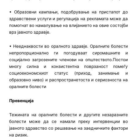
• Образовни кампањи, подобрување на пристапот до
здравствени услуги и регулација на рекламата може да
помогнат во намалување на влијанието на овие состојби
врз јавното здравје.
• Нееднаквости во оралното здравје. Оралните болести
непропорционално ги погодуваат сиромашните и
социјално загрозените членови на општеството.Постои
многу силна и конзистентна поврзаност помеѓу
социоекономскиот статус (приход, занимање и
образовно ниво) и распространетоста и сериозноста на
оралните болести
Превенција
Тежината на оралните болести и другите незаразните
болести може да се намали преку интервенции во
јавното здравство со решавање на заедничките фактори
на ризик.