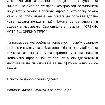
Светскиот ден на оралното здравје не потсетува дека
никогаш не смее да се прави компромиси со хигиената
на устата и забите. Оралното здрвје е исто толку важно
како и општото здравје.Тоа помага да одржите здрава
уста, здрави непца и заби.Помага да се одржат и
здравите насмевки. Овогодишната темата “СРЕЌНА
УСТА Е…..СРЕЌНО ТЕЛO” ,
ја нагласува меѓусебната поврзаност помеѓу оралното
здравје и целокупната благосостојба, нагласувајќи дека
грижата за нашата уста придонесува за нашето
целокупно здравје. Нашите заби се многу драгоцени и
не смееме да ги изгубиме за да сфатиме колку ни се
важни.
Совети за добро орално здравје:
Редовно мијте ги забите, два пати на ден