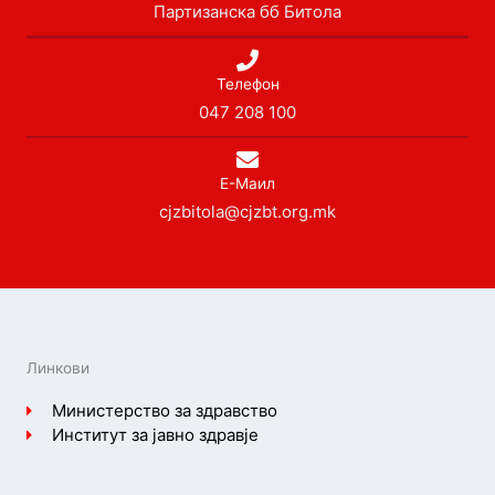
Партизанска бб Битола
Телефон
047 208 100
Е-Маил
cjzbitola@cjzbt.org.mk
Линкови
Министерство за здравство
Институт за јавно здравје