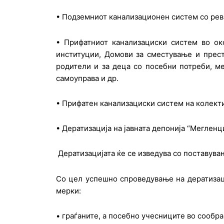
• Подземниот канализационен систем со реви
• Прифатниот канализациски систем во око
институции, Домови за сместување и прест
родители и за деца со посебни потреби, мед
самоуправа и др.
• Прифатен канализациски систем на колекти
• Дератизација на јавната депонија “Мегленци
Дератизацијата ќе се изведува со поставув
Со цел успешно спроведување на дератизаци
мерки:
• граѓаните, а посебно учесниците во сообра