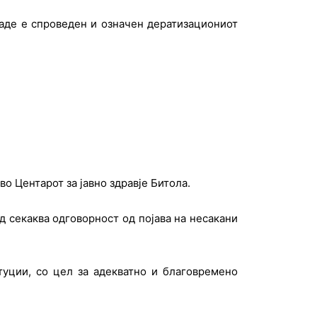
каде е спроведен и означен дератизациониот
 во Центарот за јавно здравје Битола.
 секаква одговорност од појава на несакани
туции, со цел за адекватно и благовремено