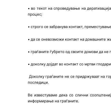
• во текот на спроведување на дератизациј
процес;
• строго се забранува контакт, преместувањ
• да се оневозможи контакт на домашните ж
• граѓаните ѓубрето од своите домови да не 
• доколку дојдат во контакт со мртви глодари 
Доколку граѓаните не се придржуваат на го
последици.
Ве известуваме дека со слични соопштениј
информирање на граѓаните.