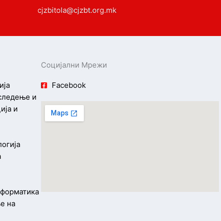
cjzbitola@cjzbt.org.mk
Социјални Мрежи
ија
Facebook
 следење и
ија и
логија
а
информатика
е на