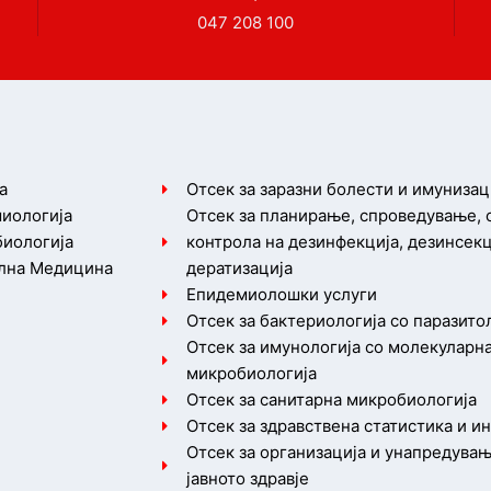
047 208 100
а
Отсек за заразни болести и имунизац
иологија
Отсек за планирање, спроведување,
иологија
контрола на дезинфекција, дезинсекц
лна Медицина
дератизација
Епидемиолошки услуги
Отсек за бактериологија со паразито
Отсек за имунологија со молекуларн
микробиологија
Отсек за санитарна микробиологија
Отсек за здравствена статистика и 
Отсек за организација и унапредувањ
јавното здравје