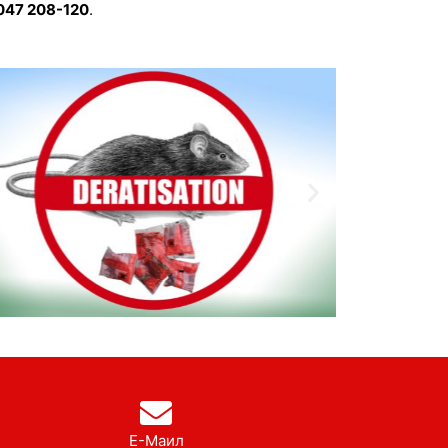
047 208-120
.
Е-Маил