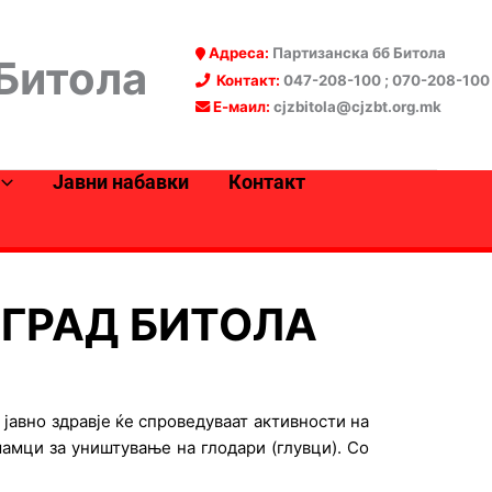
Адреса:
Партизанска бб Битола
 Битола
Контакт:
047-208-100 ; 070-208-100
Е-маил:
cjzbitola@cjzbt.org.mk
Јавни набавки
Контакт
ГРАД БИТОЛА
 јавно здравје ќе спроведуваат активности на
амци за уништување на глодари (глувци). Со