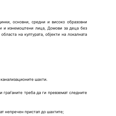
динки, основни, средни и високо образовни
ри и изнемоштени лица, Домови за деца без
 областа на културата, објекти на локалната
о канализационите шахти.
и граѓаните треба да ги превземат следните
жат непречен пристап до шахтите;