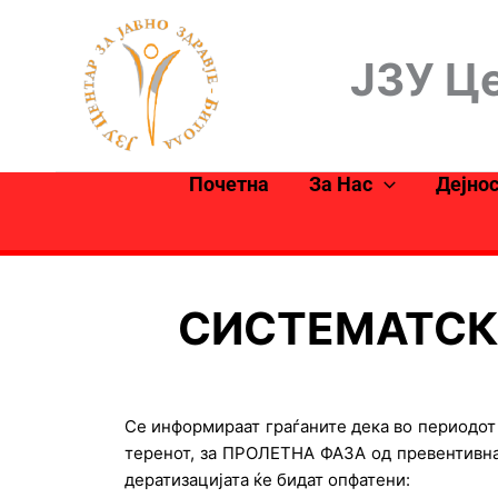
Skip
to
ЈЗУ Це
content
Почетна
За Нас
Дејно
СИСТЕМАТСК
Се информираат граѓаните дека во периодот
теренот, за ПРОЛЕТНА ФАЗА од превентивнат
дератизацијата ќе бидат опфатени: