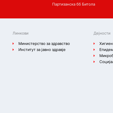
Партизанска бб Битола
Линкови
Дејности
Министерство за здравство
Хигиен
Институт за јавно здравје
Епидем
Микроб
Соција