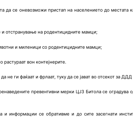
ата да се оневозможи пристап на населението до местата 
е и отстранување на родентицидните мамци;
ивотни и миленици со родентицидните мамци;
го растураат вон контејнерите.
да не ги фаќаат и фрлаат, туку да се јават во отсекот за ДДД
ренаведените превентивни мерки ЦЈЗ Битола се оградува од
а и информации се обративме и до сите засегнати инсти