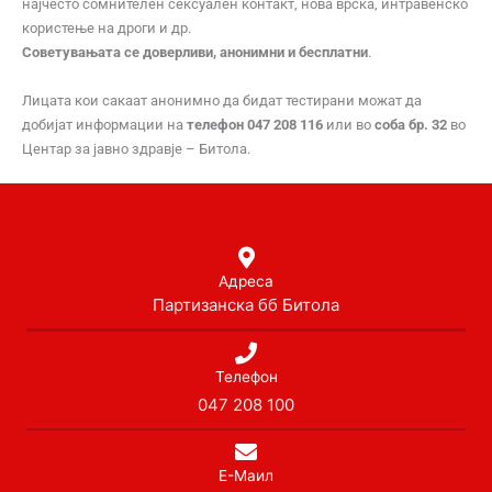
најчесто сомнителен сексуален контакт, нова врска, интравенско
користење на дроги и др.
Советувањата се
доверливи, анонимни и бесплатни
.
Лицата кои сакаат анонимно да бидат тестирани можат да
добијат информации на
телефон 047 208 116
или во
соба бр. 32
во
Центар за јавно здравје – Битола.
Адреса
Партизанска бб Битола
Телефон
047 208 100
Е-Маил