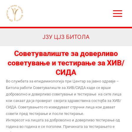
Skip
Main
to
Menu
content
ЈЗУ ЦЈЗ БИТОЛА
Советувалиште за доверливо
советување и тестирање за ХИВ/
СИДА
Во службата за епидемиологија при Центар за јавно здравје –
Битола работи Советувалиште за ХИВ/СИДА каде се врши
доброволно и доверливо советување и тестирање на сите лица
кои сакаат да ја проверат својата здравствена состојба за ХИВ/
СИДА. Советувањето го изведуваат стручни лица кои даваат
совети пред тестирање и после тестирање.
Интересот на лицата за доброволно и доверливо тестирање од
година во година е се поголем. Причината за тестирањето е