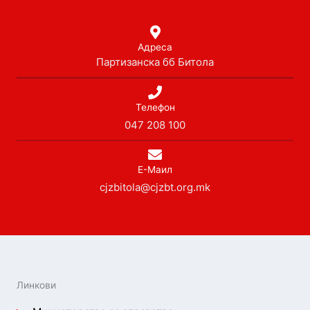
Адреса
Партизанска бб Битола
Телефон
047 208 100
Е-Маил
cjzbitola@cjzbt.org.mk
Линкови