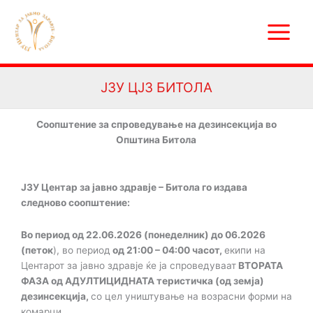
Skip
Main
to
Menu
content
ЈЗУ ЦЈЗ БИТОЛА
Соопштение за спроведување на дезинсекција во
Општина Битола
ЈЗУ Центар за јавно здравје – Битола го издава
следново соопштение:
Во период од
22.0
6.202
6 (понеделник) до
06.202
6
(петок
), во период
од 21:00 – 04:00 часот,
екипи на
Центарот за јавно здравје ќе ја спроведуваат
ВТОРАТА
ФАЗА од АДУЛТИЦИДНАТА теристичка (од земја)
дезинсекција,
со цел уништување на возрасни форми на
комарци
.