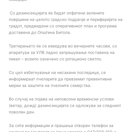
Со дезинсекцијата ќе бидат опфатени зелените
површини на целото градско подрачје и периферијата на
градот, предвидени со оперативниот план и програма
доставена до Општина Битола.
Третирањето ќе се изведува во вечерните часови, со
апаратура за УЛВ ладно запрашување поставена на
пикап – возило означено со ротационо светло.
Со цел избегнување на несакани последици, се
информираат пчеларите да превземат превентивни
мерки за заштита на пчелните семејства.
Во случај на појава на неповолни временски услови
(ветар, дожд) дезинсекцијата се одложува за следниот
поволен ден.
За сите информации и прашања отворен телефон за
контакт во Центарот за јавно здравје е 047/208-100 и