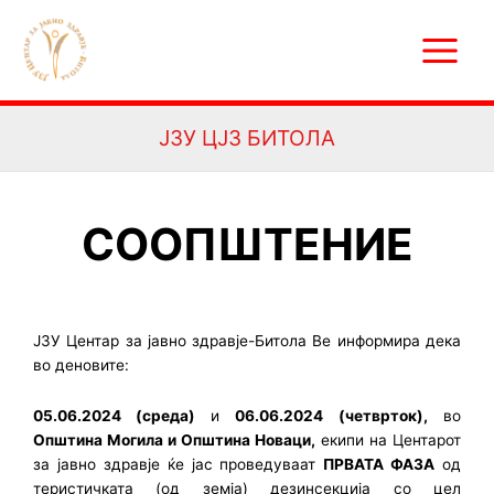
Skip
Main
to
Menu
content
ЈЗУ ЦЈЗ БИТОЛА
СООПШТЕНИЕ
ЈЗУ Центар за јавно здравје-Битола Ве информира дека
во деновите:
05.06.2024 (среда)
и
06.06.2024 (четврток),
во
Општина Могила и Општина Новаци,
екипи на Центарот
за јавно здравје ќе јас проведуваат
ПРВАТА ФАЗА
од
теристичката (од земја) дезинсекција со цел