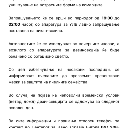
уништување на возрасните форми на комарците.
Запрашувањето ќе се врши во периодот од
19:00
до
02:00
часот, со апаратура за УЛВ ладно запрашување
поставена на пикап-возило.
Активностите ќе се изведуваат во вечерните часови, а
возилото со апаратурата за дезинсекција ќе биде
означено со ротационо светло.
Со цел избегнување на несакани последици, се
информираат пчеларите да превземат превентивни
мерки за заштита на пчелните семејства.
Во случај на појава на неповолни временски услови
(ветар, дожд) дезинсекцијата се одложува за следниот
поволен ден.
За сите информации и прашања отворен телефон за
контакт во Центарот за јавно здравје Битола
047 208-