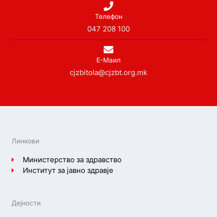
Телефон
047 208 100
Е-Маил
cjzbitola@cjzbt.org.mk
Линкови
Министерство за здравство
Институт за јавно здравје
Дејности