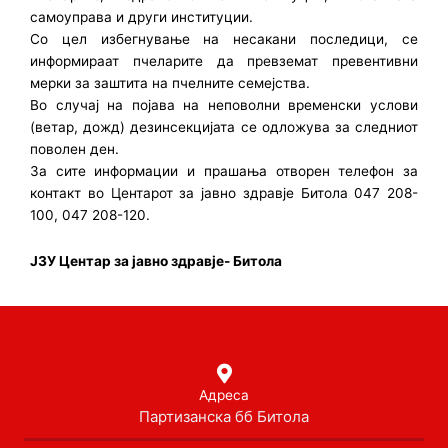
самоуправа и други институции.
Со цел избегнување на несакани последици, се
информираат пчеларите да превземат превентивни
мерки за заштита на пчелните семејства.
Во случај на појава на неповолни временски услови
(ветар, дожд) дезинсекцијата се одложува за следниот
поволен ден.
За сите информации и прашања отворен телефон за
контакт во Центарот за јавно здравје Битола 047 208-
100, 047 208-120.
ЈЗУ Центар за јавно здравје- Битола
Адреса
Партизанска бб Битола