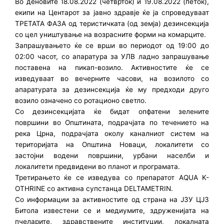
Во деновите 18.08.2022 (четврток) и 19.08.2022 (петок),
екипи на Центарот за јавно здравје ќе ја спроведуваат
ТРЕТАТА ФАЗА од теристичката (од земја) дезинсекција
со цел уништување на возрасните форми на комарците.
Запрашувањето ќе се врши во периодот од 19:00 до
02:00 часот, со апаратура за УЛВ ладно запрашување
поставена на пикап-возило. Активностите ќе се
изведуваат во вечерните часови, на возилото со
апаратурата за дезинсекција ќе му предходи друго
возило означено со ротационо светло.
Со дезинсекцијата ќе бидат опфатени зелените
површини во Општината, подрачјата по течението на
река Црна, подрачјата околу каналниот систем на
територијата на Општина Новаци, локалитети со
застојни водени површини, урбани населби и
локалитети предвидени во планот и програмата.
Третирањето ќе се изведува со препаратот AQUA K-
OTHRINE со активна супстанца DELTAMETRIN.
Со информации за активностите од страна на ЈЗУ ЦЈЗ
Битола известени се и медиумите, здруженијата на
пчеларите, здравствените институции, локалната