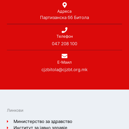
Адреса
Партизанска бб Битола
Телефон
047 208 100
Е-Маил
cjzbitola@cjzbt.org.mk
Линкови
Министерство за здравство
Институт за јавно здравје