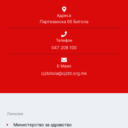
Адреса
Партизанска бб Битола
Телефон
047 208 100
Е-Маил
cjzbitola@cjzbt.org.mk
Линкови
Министерство за здравство