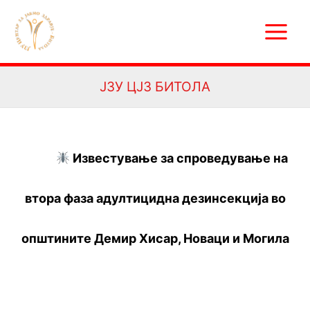
Skip
Main
to
Menu
content
ЈЗУ ЦЈЗ БИТОЛА
Известување за спроведување на
втора
фаза адултицидна дезинсекција во
општините Демир Хисар, Новаци и Могила