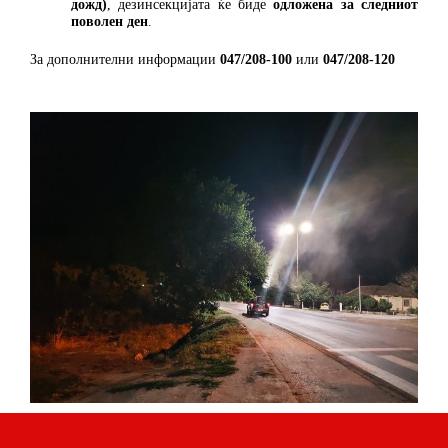
дожд)
, дезинсекцијата ќе биде
одложена за следниот
поволен ден
.
За дополнителни информации
047/208-100
или
047/208-120