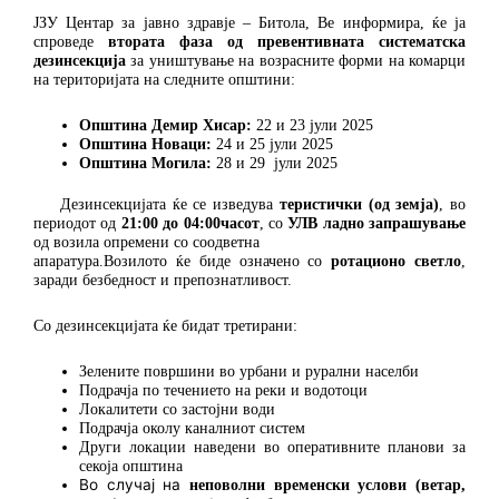
ЈЗУ Центар за јавно здравје – Битола,
Ве информира
, ќе ја
спроведе
втората фаза од превентивната систематска
дезинсекција
за уништување на возрасните форми на комарци
на територијата на следните општини:
Општина Демир Хисар:
22 и 23 јули 2025
Општина Новаци:
24 и 25 јули 2025
Општина Могила:
28 и 29 јули 2025
Дезинсекцијата ќе се изведува
теристички (од земја)
, во
периодот од
21:00 до 04:00часот
, со
УЛВ ладно запрашување
од возила опремени со соодветна
апаратура.Вози
лото
ќе бид
е
означен
о
со
ротационо светло
,
заради безбедност и препознатливост.
Со дезинсекцијата ќе бидат третирани:
Зелените површини во урбани и рурални населби
Подрачја по течението на реки и водотоци
Локалитети со застојни води
Подрачја околу каналниот систем
Други локации наведени во оперативните планови за
секоја општина
Во случај на
неповолни временски услови (ветар,