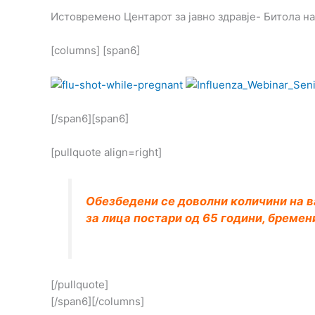
Истовремено Центарот за јавно здравје- Битола на
[columns] [span6]
[/span6][span6]
[pullquote align=right]
Обезбедени се доволни количини на в
за лица постари од 65 години, бремен
[/pullquote]
[/span6][/columns]