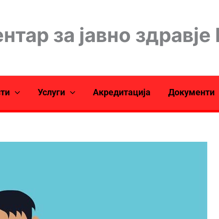
нтар за јавно здравје
сти
Услуги
Акредитација
Документи