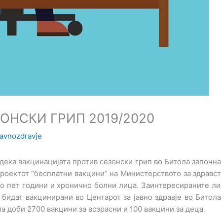
ОНСКИ ГРИП 2019/2020
javnozdravje
 дека вакцинацијата против сезонски грип во Битола започн
оектот “бесплатни вакцини” на Министерството за здравств
о пет години и хронично болни лица. Заинтересираните ли
 бидат вакцинирани во Центарот за јавно здравје во Битол
ла доби 2700 вакцини за возрасни и 100 вакцини за деца.