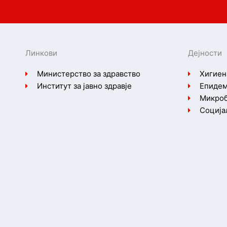
Линкови
Дејности
Министерство за здравство
Хигиен
Институт за јавно здравје
Епидем
Микроб
Соција