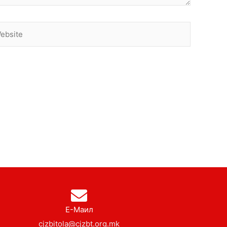
site
Е-Маил
cjzbitola@cjzbt.org.mk