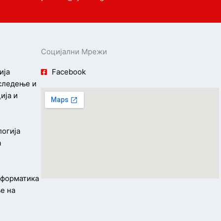
Социјални Мрежи
ија
Facebook
 следење и
ија и
логија
а
информатика
е на