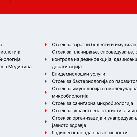
а
Отсек за заразни болести и имунизац
иологија
Отсек за планирање, спроведување,
иологија
контрола на дезинфекција, дезинсекц
лна Медицина
дератизација
Епидемиолошки услуги
Отсек за бактериологија со паразито
Отсек за имунологија со молекуларн
микробиологија
Отсек за санитарна микробиологија
Отсек за здравствена статистика и 
Отсек за организација и унапредувањ
јавното здравје
Годишен календар на активности