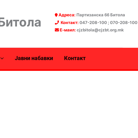
Адреса:
Партизанска бб Битола
 Битола
Контакт:
047-208-100 ; 070-208-100
Е-маил:
cjzbitola@cjzbt.org.mk
Јавни набавки
Контакт