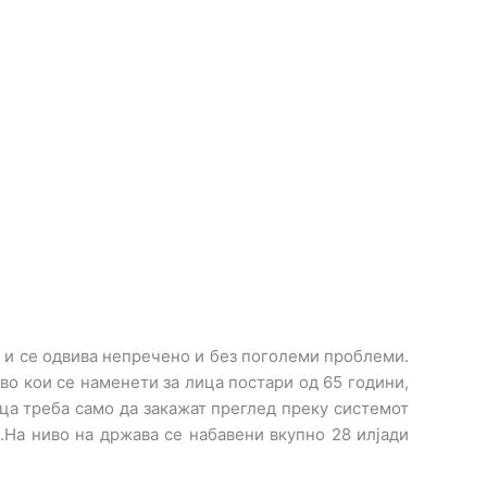
а и се одвива непречено и без поголеми проблеми.
о кои се наменети за лица постари од 65 години,
ца треба само да закажат преглед преку системот
а.На ниво на држава се набавени вкупно 28 илјади