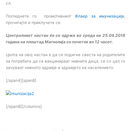
сл.
Погледнете го промотивниот
Флаер за имунизација
,
прочитајте и приклучете се.
Централниот настан ќе се одржи во среда на 25.04.2018
година на плоштад Магнолија со почеток во 12 часот.
Целта на овој настан е да се подигне свеста на родителите
за потребата да се вакцинираат нивните деца, се со цел го
зачуваат нивното здравје и здравјето на населението.
[/span4][span8]
[/span8][/columns]