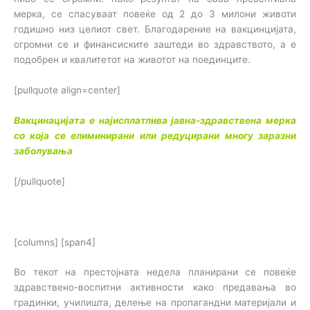
мерка, се спасуваат повеќе од 2 до 3 милони животи
годишно низ целиот свет. Благодарение на вакцинцијата,
огромни се и финансиските заштеди во здравството, а е
подобрен и квалитетот на животот на поединците.
[pullquote align=center]
Вакцинацијата е најисплатлива јавна-здравствена мерка
со која се елиминирани или редуцирани многу заразни
заболувања
[/pullquote]
[columns] [span4]
Во текот на престојната недела планирани се повеќе
здравствено-воспитни активности како предавања во
градинки, училишта, делење на пропагандни материјали и