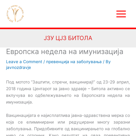
Skip
Main
to
Menu
content
ЈЗУ ЦЈЗ БИТОЛА
Европска недела на имунизацијa
Leave a Comment
/
превенција на заболувања
/ By
javnozdravje
Под мотото “Заштити, спречи, вакцинирај!” од 23-29 април,
2018 година Центарот за јавно здравје – Битола активно се
вклучува во одбележувањето на Европската недела на
имунизација.
Вакцинацијата е најисплатлива јавна-здравствена мерка со
која се елиминирани или редуцирани многу заразни
заболувања. Придобивките од вакцинирањето на глобално
ниво се огромни. Како резултат на оваа превентивна