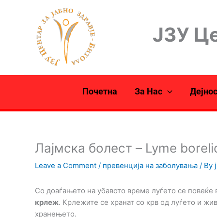
Skip
to
ЈЗУ Це
content
Почетна
За Нас
Дејно
Лајмска болест – Lyme boreli
Leave a Comment
/
превенција на заболувања
/ By
Со доаѓањето на убавото време луѓето се повеќе 
крлеж
. Крлежите се хранат со крв од луѓето и жи
хранењето.