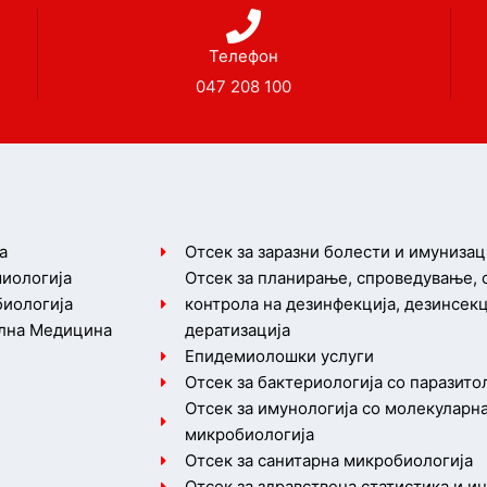
Телефон
047 208 100
а
Отсек за заразни болести и имунизац
иологија
Отсек за планирање, спроведување,
иологија
контрола на дезинфекција, дезинсекц
лна Медицина
дератизација
Епидемиолошки услуги
Отсек за бактериологија со паразито
Отсек за имунологија со молекуларн
микробиологија
Отсек за санитарна микробиологија
Отсек за здравствена статистика и 