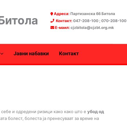
Адреса:
Партизанска бб Битола
 Битола
Контакт:
047-208-100 ; 070-208-100
Е-маил:
cjzbitola@cjzbt.org.mk
Јавни набавки
Контакт
 себе и одредени ризици како како што е
убод од
ата болест, болеста ја пренесуваат за време на