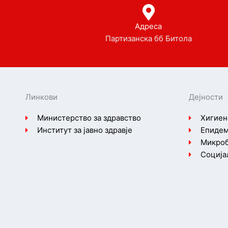
Адреса
Партизанска бб Битола
Линкови
Дејности
Министерство за здравство
Хигиен
Институт за јавно здравје
Епидем
Микроб
Соција