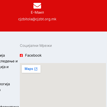
Е-Маил
cjzbitola@cjzbt.org.mk
Социјални Мрежи
ија
Facebook
 следење и
ија и
логија
а
информатика