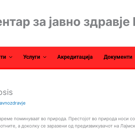
нтар за јавно здравје
сти
Услуги
Акредитација
Документи
osis
javnozdravje
време поминуваат во природа. Престојот во природа носи со
вотните, а доколку се заразени од предизвикувачот на Лајмск