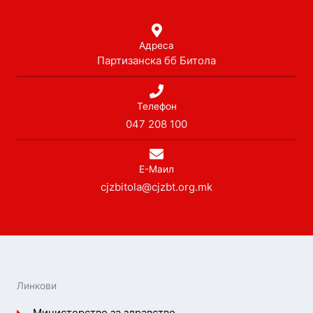
Адреса
Партизанска бб Битола
Телефон
047 208 100
Е-Маил
cjzbitola@cjzbt.org.mk
Линкови
Министерство за здравство