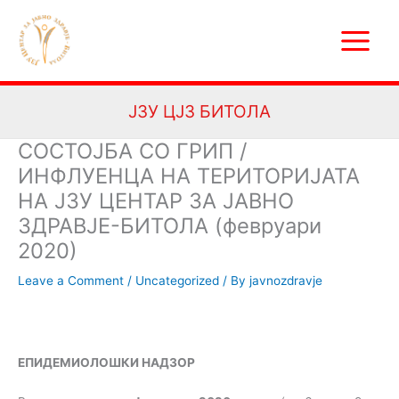
Skip
Main
to
Menu
content
ЈЗУ ЦЈЗ БИТОЛА
СОСТОЈБА СО ГРИП /
ИНФЛУEНЦА НА ТЕРИТОРИЈАТА
НА ЈЗУ ЦЕНТАР ЗА ЈАВНО
ЗДРАВЈЕ-БИТОЛА (февруари
2020)
Leave a Comment
/
Uncategorized
/ By
javnozdravje
ЕПИДЕМИОЛОШКИ НАДЗОР