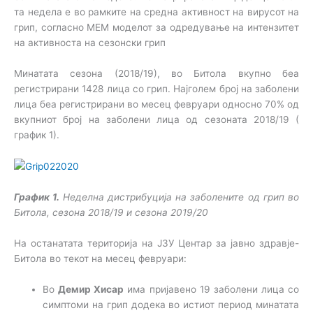
та недела е во рамките на средна активност на вирусот на
грип, согласно МЕМ моделот за одредување на интензитет
на активноста на сезонски грип
Минатата сезона (2018/19), во Битола вкупно беа
регистрирани 1428 лица со грип. Најголем број на заболени
лица беа регистрирани во месец февруари односно 70% од
вкупниот број на заболени лица од сезоната 2018/19 (
график 1).
График 1.
Неделна дистрибуција на заболените од грип
во
Битола, сезона 2018/19 и сезона 2019/20
На останатата територија на ЈЗУ Центар за јавно здравје-
Битола во текот на месец февруари:
Во
Демир Хисар
има пријавено 19 заболени лица со
симптоми на грип додека во истиот период минатата