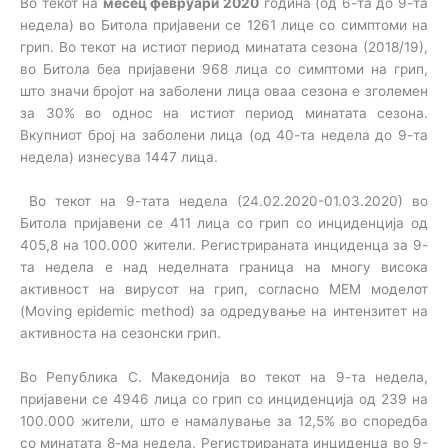
Во текот на
месец февруари 2020
година (од 6-та до 9-та
недела) во Битола пријавени се 1261 лице со симптоми на
грип. Во текот на истиот период минатата сезона (2018/19),
во Битола беа пријавени 968 лица со симптоми на грип,
што значи бројот на заболени лица оваа сезона е зголемен
за 30% во однос на истиот период минатата сезона.
Вкупниот број на заболени лица (од 40-та недела до 9-та
недела) изнесува 1447 лица.
Во текот на 9-тата недела (24.02.2020-01.03.2020) во
Битола пријавени се 411 лица со грип со инциденција од
405,8 на 100.000 жители. Регистрираната инциденца за 9-
та недела е над неделната граница на многу висока
активност на вирусот на грип, согласно МЕМ моделот
(Moving epidemic method) за одредување на интензитет на
активноста на сезонски грип.
Во Република С. Македонија во текот на 9-та недела,
пријавени се 4946 лица со грип со инциденција од 239 на
100.000 жители, што е намалување за 12,5% во споредба
со минатата 8-ма недела. Регистрираната инциденца во 9-