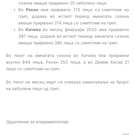
сезона имаше пријавено 20 заболено лице.
Во
Ресен
има пријавено 213 лица со симптоми на
грип, додека во истиот период минатата сезона
имаше пријавено 214 лица со симптоми на грип.
Во
Кичево
во месец февруари 2020 има пријавено
387 лица, додека во истиот период минатата сезона
имаше пријавено 380 лица со симптоми на грип.
Во текот на минатата сезона во Кичево беа пријавени
вкупно 649 лица, Ресен 253 лица, а во Демир Хисар 21
лице со симптоми на грип.
Во текот на месец март се очекува намалување на бројот
на заболени лица од грип.
Одделение за епидемиологија
ЈЗУ